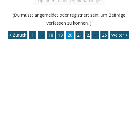
Optionen für die Themenanzeige
(Du musst angemeldet oder registriert sein, um Beiträge
verfassen zu können. )
< Zurück
1
←
18
19
20
21
22
→
25
Weiter >