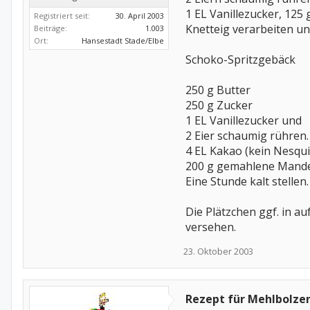
1 EL Vanillezucker, 12
Registriert seit:
30. April 2003
Knetteig verarbeiten un
Beiträge:
1.003
Ort:
Hansestadt Stade/Elbe
Schoko-Spritzgebäck
250 g Butter
250 g Zucker
1 EL Vanillezucker und
2 Eier schaumig rühren.
4 EL Kakao (kein Nesquic
200 g gemahlene Mandel
Eine Stunde kalt stellen
Die Plätzchen ggf. in a
versehen.
23. Oktober 2003
Rezept für Mehlbolze