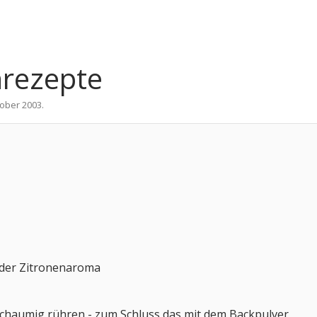
nrezepte
tober 2003
.
oder Zitronenaroma
chaumig rühren - zum Schluss das mit dem Backpulver