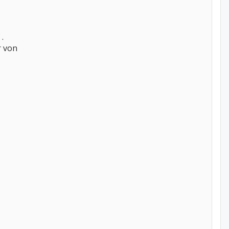
.
r von