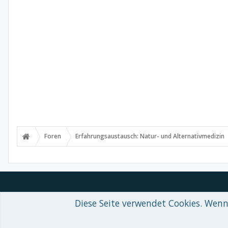
Foren
Erfahrungsaustausch: Natur- und Alternativmedizin
Diese Seite verwendet Cookies. Wenn 
Forum software by XenForo™
© 2010-2018 XenForo Ltd.
-
Deutsch von
Some XenForo functionality crafted by
Audentio Design
.
Theme designed by
ThemeHouse
.