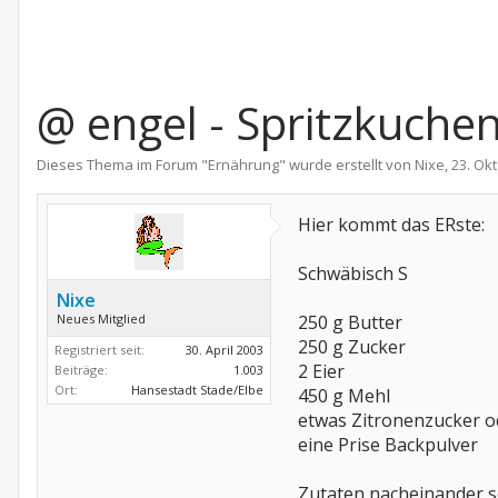
@ engel - Spritzkuche
Dieses Thema im Forum "
Ernährung
" wurde erstellt von
Nixe
,
23. Ok
Hier kommt das ERste:
Schwäbisch S
Nixe
Neues Mitglied
250 g Butter
250 g Zucker
Registriert seit:
30. April 2003
2 Eier
Beiträge:
1.003
Ort:
Hansestadt Stade/Elbe
450 g Mehl
etwas Zitronenzucker 
eine Prise Backpulver
Zutaten nacheinander s