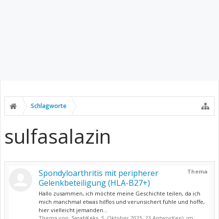
Schlagworte
sulfasalazin
Spondyloarthritis mit peripherer
Thema
Gelenkbeteiligung (HLA-B27+)
Hallo zusammen, ich möchte meine Geschichte teilen, da ich
mich manchmal etwas hilflos und verunsichert fühle und hoffe,
hier vielleicht jemanden...
Thema von:
SarahKeks
,
5. Oktober 2025
, 23 Antwort(en), im