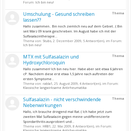
Forum:
Ich bin neu!
Umschulung - Gesund schreiben
Thema
lassen??
Hallo zusammen.. Bin noch ziemlich neu auf dem Gebiet..:( Bin
seit März 09 krank geschrieben. Im August habe ich mit der
Sulfasalazintherapie...
Thema von:
Stubs
,
2. Dezember 2009
, 5 Antwort(en), im Forum:
Ich bin neu!
MTX mit Sulfasalazin und
Thema
Hydroxychloroquin
Hallo zusammen! Ich bin neu hier. Habe aber seit etwa 6 Jahren
cP. Nachdem diese erst etwa 1,5 Jahre nach auftreten der
ersten Symptome...
Thema von:
rabla1
,
25. August 2009
, 4 Antwort(en), im Forum:
Klassische langwirksame Antirheumatika
Sulfasalazin - nicht verschwindende
Thema
Nebenwirkungen
Hallo, ich brauche dringend mal Rat.:( Ich habe jetzt zum
zweiten Mal Sulfasalazin gegen meine undifferenzierte
Spondarthritis ausprobiert und...
Thema von:
HR81
,
22. Mai 2009
, 8 Antwort(en), im Forum:
Klassische langwirksame Antirheumatika