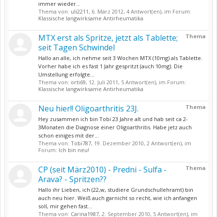
immer wieder...
Thema von:
uli2211
,
6. März 2012
, 4 Antwort(en), im Forum:
Klassische langwirksame Antirheumatika
MTX erst als Spritze, jetzt als Tablette;
Thema
seit Tagen Schwindel
Hallo an alle, ich nehme seit 3 Wochen MTX (10mg) als Tablette.
Vorher habe ich es fast 1 Jahr gespritzt (auch 10mg). Die
Umstellung erfolgte...
Thema von:
orti69
,
12. Juli 2011
, 5 Antwort(en), im Forum:
Klassische langwirksame Antirheumatika
Neu hier!! Oligoarthritis 23J.
Thema
Hey zusammen ich bin Tobi 23 Jahre alt und hab seit ca 2-
3Monaten die Diagnose einer Oligoarthritis. Habe jetz auch
schon einiges mit der...
Thema von:
Tobi787
,
19. Dezember 2010
, 2 Antwort(en), im
Forum:
Ich bin neu!
CP (seit März2010) - Predni - Sulfa -
Thema
Arava? - Spritzen??
Hallo ihr Lieben, ich (22,w, studiere Grundschullehramt) bin
auch neu hier. Weiß auch garnicht so recht, wie ich anfangen
soll, mir gehen fast...
Thema von:
Carina1987
,
2. September 2010
, 5 Antwort(en), im