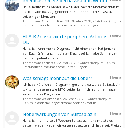
Rheumaschmerz bei nasskaltem Wetter
Hallo, heute ist es wieder soweit, der nächste Rheumaschub ist
da. Ich habe RA. Zugegebenermaßen nehme ich Sulfasalazin
seit einigen Monaten...
Thema von:
ChristinHHCux
,
28. Oktober 2018
, 23 Antwort(en), im
Forum:
Entzündliche rheumatische Erkrankungen
HLA-B27 assoziierte periphere Arthritis
Thema
DD
Hallo, ich kann meine Diagnose nicht einordnen. Hat jemand
von Euch Erfahrung mit dieser Diagnose? Ich habe Schmerzen in
den Handgelenken aber im...
Thema von:
cockatoo
,
22. Mai 2012
, 4 Antwort(en), im Forum:
Entzündliche rheumatische Erkrankungen
Was schlägt mehr auf die Leber?
Thema
Ich habe kürzlich ein Diagramm gesehen, da wurde Sulfasalazin
toxischer gesehen wie MTX. Leider kann ich nicht mehr sagen
wo ich dieses Diagramm...
Thema von:
Waldmensch
,
26. März 2012
, 5 Antwort(en), im
Forum:
Klassische langwirksame Antirheumatika
Nebenwirkungen von Sulfasalazin
Thema
Hallo, ich nehme seit 3 Wochen Sulfasalazin und musste es
gestern wegen Nebenwirkungen absetzten. Ich habe seit Freitag