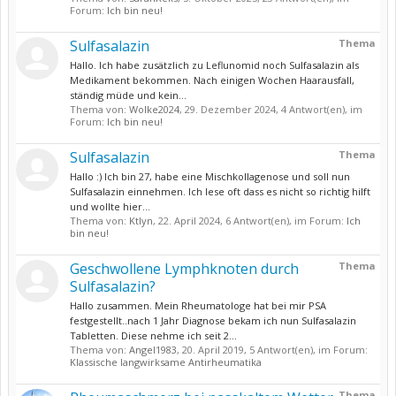
Forum:
Ich bin neu!
Sulfasalazin
Thema
Hallo. Ich habe zusätzlich zu Leflunomid noch Sulfasalazin als
Medikament bekommen. Nach einigen Wochen Haarausfall,
ständig müde und kein...
Thema von:
Wolke2024
,
29. Dezember 2024
, 4 Antwort(en), im
Forum:
Ich bin neu!
Sulfasalazin
Thema
Hallo :) Ich bin 27, habe eine Mischkollagenose und soll nun
Sulfasalazin einnehmen. Ich lese oft dass es nicht so richtig hilft
und wollte hier...
Thema von:
Ktlyn
,
22. April 2024
, 6 Antwort(en), im Forum:
Ich
bin neu!
Geschwollene Lymphknoten durch
Thema
Sulfasalazin?
Hallo zusammen. Mein Rheumatologe hat bei mir PSA
festgestellt..nach 1 Jahr Diagnose bekam ich nun Sulfasalazin
Tabletten. Diese nehme ich seit 2...
Thema von:
Angel1983
,
20. April 2019
, 5 Antwort(en), im Forum:
Klassische langwirksame Antirheumatika
Thema