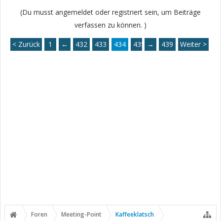
(Du musst angemeldet oder registriert sein, um Beiträge
verfassen zu können. )
< Zurück
1
←
432
433
434
435
→
436
439
Weiter >
Foren
Meeting-Point
Kaffeeklatsch