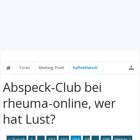
Foren
Meeting-Point
Kaffeeklatsch
Abspeck-Club bei
rheuma-online, wer
hat Lust?
< Zurück
1
←
432
433
434
435
→
436
439
Weiter >