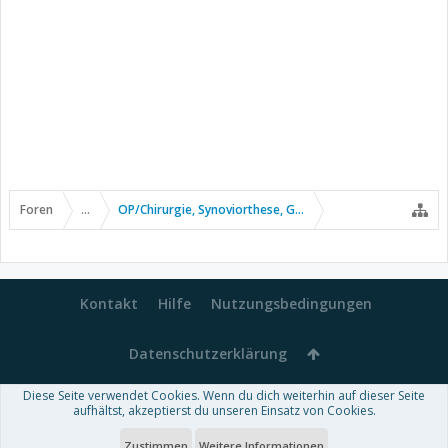
Foren
...
OP/Chirurgie, Synoviorthese, Gelenkpunktion usw.
Kontakt
Hilfe
Nutzungsbedingungen
Datenschutzerklärung
Diese Seite verwendet Cookies. Wenn du dich weiterhin auf dieser Seite
Forum software by XenForo™
aufhältst, akzeptierst du unseren Einsatz von Cookies.
-
Deutsch von xenDach
Some XenForo functionality crafted by
Audentio Design
.
Theme designed by
ThemeHouse
.
Zustimmen
Weitere Informationen