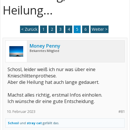
Heilung...
< Zurück
1
2
3
4
5
6
Weiter >
Money Penny
Bekanntes Mitglied
Schosl, leider weiß ich nur was über eine
Knieschlittenprothese.
Aber die Heilung hat auch lange gedauert.
Machst alles richtig, erstmal Infos einholen.
Ich wünsche dir eine gute Entscheidung.
10. Februar 2023
#81
Schosl
und
stray cat
gefällt das.