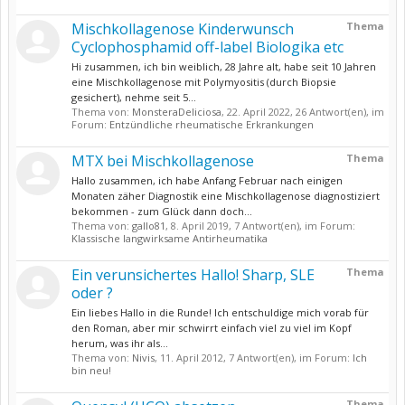
Mischkollagenose Kinderwunsch
Thema
Cyclophosphamid off-label Biologika etc
Hi zusammen, ich bin weiblich, 28 Jahre alt, habe seit 10 Jahren
eine Mischkollagenose mit Polymyositis (durch Biopsie
gesichert), nehme seit 5...
Thema von:
MonsteraDeliciosa
,
22. April 2022
, 26 Antwort(en), im
Forum:
Entzündliche rheumatische Erkrankungen
MTX bei Mischkollagenose
Thema
Hallo zusammen, ich habe Anfang Februar nach einigen
Monaten zäher Diagnostik eine Mischkollagenose diagnostiziert
bekommen - zum Glück dann doch...
Thema von:
gallo81
,
8. April 2019
, 7 Antwort(en), im Forum:
Klassische langwirksame Antirheumatika
Ein verunsichertes Hallo! Sharp, SLE
Thema
oder ?
Ein liebes Hallo in die Runde! Ich entschuldige mich vorab für
den Roman, aber mir schwirrt einfach viel zu viel im Kopf
herum, was ihr als...
Thema von:
Nivis
,
11. April 2012
, 7 Antwort(en), im Forum:
Ich
bin neu!
Thema