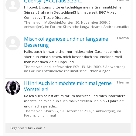
Quensyl (HCQ) absetzen...
Hi! :cool: Erstens: Bitte entschuldige meine Grammatikfehler
(bin seit 3 Jahre in Deutschland)! Ich habe seit 1997 Mixed
Connective Tissue Disease...
Thema von:
MsCookieMonster
,
30. November 2009
, 0
Antwort(en), im Forum:
Klassische langwirksame Antirheumatika
Mischkollagenose und nur langsame
Thema
Besserung
Hallo, auch ich war bisher nur mitlesender Gast, habe mich
aber nun entschlossen, mich besser doch anzumelden, weil
man hier doch viele Tipps und...
Thema von:
endlichfitwerden1974
,
13. Mai 2009
, 3 Antwort(en),
im Forum:
Entzündliche rheumatische Erkrankungen
Hi ihr! Auch ich möchte mich mal gerne
Thema
Vorstellen!
Da ich auch selbst oft im forum nachlese und mich informiere
möchte ich mich nun auch mal vorstellen. ich bin 21 Jahre alt
und mache gerade...
Thema von:
Sharpi87
,
18. Dezember 2008
, 5 Antwort(en), im
Forum:
Ich bin neu!
Ergebnis 1 bis 7 von 7