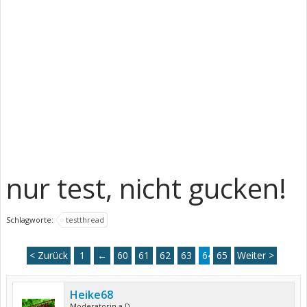
nur test, nicht gucken!
Schlagworte:
testthread
< Zurück
1
←
60
61
62
63
64
65
Weiter >
Heike68
Moderatorin a.D.