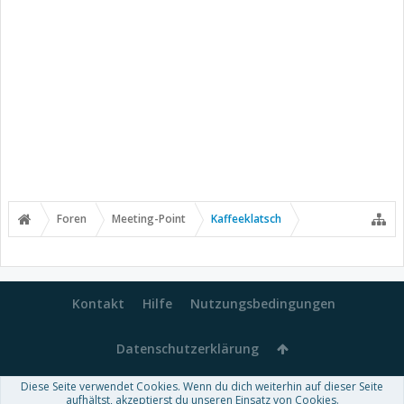
Foren
Meeting-Point
Kaffeeklatsch
Kontakt
Hilfe
Nutzungsbedingungen
Datenschutzerklärung
Diese Seite verwendet Cookies. Wenn du dich weiterhin auf dieser Seite
Forum software by XenForo™
aufhältst, akzeptierst du unseren Einsatz von Cookies.
-
Deutsch von xenDach