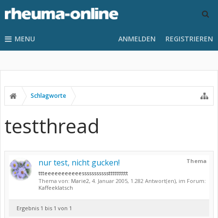
MENU
ANMELDEN
REGISTRIEREN
Schlagworte
testthread
nur test, nicht gucken!
Thema
ttteeeeeeeeeeessssssssssstttttttttt
Thema von:
Marie2
,
4. Januar 2005
, 1.282 Antwort(en), im Forum:
Kaffeeklatsch
Ergebnis 1 bis 1 von 1