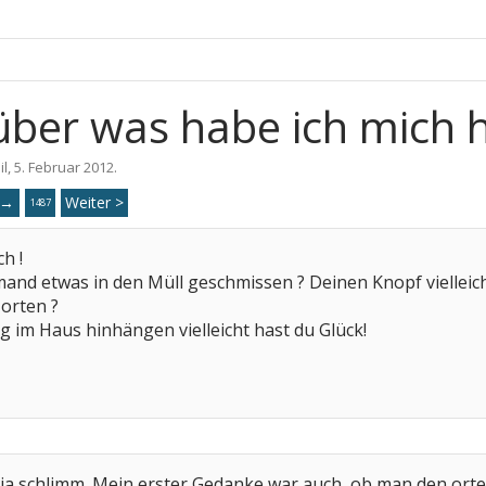
ber was habe ich mich 
il
,
5. Februar 2012
.
→
Weiter >
40
1487
ch !
mand etwas in den Müll geschmissen ? Deinen Knopf vielleic
 orten ?
 im Haus hinhängen vielleicht hast du Glück!
t ja schlimm. Mein erster Gedanke war auch, ob man den ort