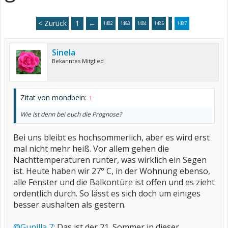
< Zurück
1
←
1482
1483
1484
1485
1486
1487
Sinela
Bekanntes Mitglied
Zitat von mondbein:
↑
Wie ist denn bei euch die Prognose?
Bei uns bleibt es hochsommerlich, aber es wird erst
mal nicht mehr heiß. Vor allem gehen die
Nachttemperaturen runter, was wirklich ein Segen
ist. Heute haben wir 27° C, in der Wohnung ebenso,
alle Fenster und die Balkontüre ist offen und es zieht
ordentlich durch. So lässt es sich doch um einiges
besser aushalten als gestern.
@Gunilla 7
: Das ist der 21. Sommer in dieser