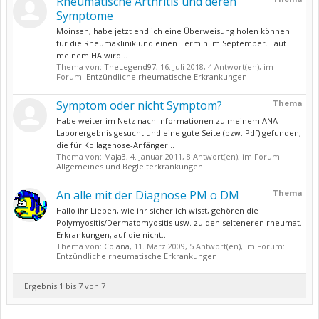
Rheumatische Arthritis und deren
Symptome
Moinsen, habe jetzt endlich eine Überweisung holen können
für die Rheumaklinik und einen Termin im September. Laut
meinem HA wird...
Thema von:
TheLegend97
,
16. Juli 2018
, 4 Antwort(en), im
Forum:
Entzündliche rheumatische Erkrankungen
Symptom oder nicht Symptom?
Thema
Habe weiter im Netz nach Informationen zu meinem ANA-
Laborergebnis gesucht und eine gute Seite (bzw. Pdf) gefunden,
die für Kollagenose-Anfänger...
Thema von:
Maja3
,
4. Januar 2011
, 8 Antwort(en), im Forum:
Allgemeines und Begleiterkrankungen
An alle mit der Diagnose PM o DM
Thema
Hallo ihr Lieben, wie ihr sicherlich wisst, gehören die
Polymyositis/Dermatomyositis usw. zu den selteneren rheumat.
Erkrankungen, auf die nicht...
Thema von:
Colana
,
11. März 2009
, 5 Antwort(en), im Forum:
Entzündliche rheumatische Erkrankungen
Ergebnis 1 bis 7 von 7