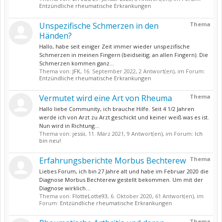
Entzündliche rheumatische Erkrankungen
Unspezifische Schmerzen in den
Thema
Händen?
Hallo, habe seit einiger Zeit immer wieder unspezifische
Schmerzen in meinen Fingern (beidseitig; an allen Fingern). Die
Schmerzen kommen ganz...
Thema von:
JFK
,
16. September 2022
, 2 Antwort(en), im Forum:
Entzündliche rheumatische Erkrankungen
Vermutet wird eine Art von Rheuma
Thema
Hallo liebe Community, ich brauche Hilfe. Seit 4 1/2 Jahren
werde ich von Arzt zu Arzt geschickt und keiner weiß was es ist.
Nun wird in Richtung...
Thema von:
jessii
,
11. März 2021
, 9 Antwort(en), im Forum:
Ich
bin neu!
Erfahrungsberichte Morbus Bechterew
Thema
Liebes Forum, ich bin 27 Jahre alt und habe im Februar 2020 die
Diagnose Morbus Bechterew gestellt bekommen. Um mit der
Diagnose wirklich...
Thema von:
FlotteLotte93
,
6. Oktober 2020
, 61 Antwort(en), im
Forum:
Entzündliche rheumatische Erkrankungen
Thema