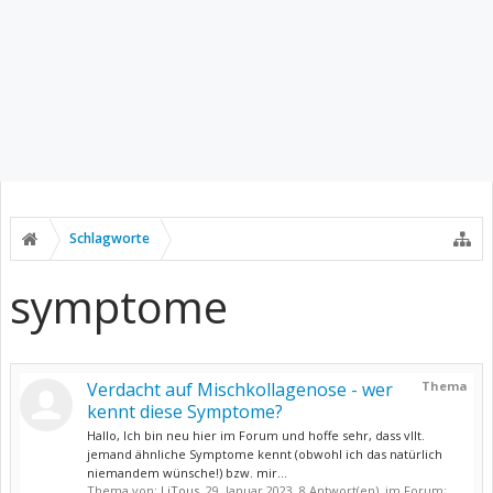
Schlagworte
symptome
Verdacht auf Mischkollagenose - wer
Thema
kennt diese Symptome?
Hallo, Ich bin neu hier im Forum und hoffe sehr, dass vllt.
jemand ähnliche Symptome kennt (obwohl ich das natürlich
niemandem wünsche!) bzw. mir...
Thema von:
LiTous
,
29. Januar 2023
, 8 Antwort(en), im Forum: