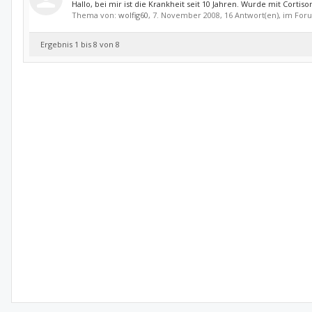
Hallo, bei mir ist die Krankheit seit 10 Jahren. Wurde mit Corti
Thema von:
wolfig60
,
7. November 2008
, 16 Antwort(en), im Fo
Ergebnis 1 bis 8 von 8