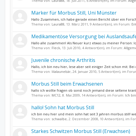
Thema von:
Laura88
,
18. Juli 2011
, 6 Antwort(en), im Forum:
Allg
Marker für Morbus Still, Uni Münster
Hallo Zusammen, ich habe gerade einen Bericht über ein Forsch
Thema von:
Laura88
,
13. März 2011
, 9 Antwort(en), im Forum:
En
Medikamentöse Versorgung bei Auslandsaufe
Hallo alle zusammen! Als Neuer kurz etwas zu meiner Person: Ich 
Thema von:
Fleck
,
13. Juli 2010
, 4 Antwort(en), im Forum:
Allgem
Juvenile chronische Arthritis
Hallo, ich bin neu hier, lese aber seit einiger Zeit schon mit. Be
Thema von:
lilalaunebär
,
24. Januar 2010
, 5 Antwort(en), im For
Morbus Still beim Erwachsenen
hallo ich wollte fragen ob sonst noch jemand diese seltene krankh
Thema von:
MC12
,
8. Mai 2009
, 14 Antwort(en), im Forum:
Ich bi
hallo! Sohn hat Morbus Still
ich bin neu hier und mein sohn hat seit 3 jahren morbus still! w
Thema von:
schwalbe
,
2. Dezember 2008
, 10 Antwort(en), im F
Starkes Schwitzen Morbus Still (Erwachsen)