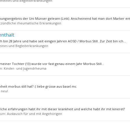
emeines und Begleiterkrankungen
ungsergebnis der Uni Münser gelesen (Link). Anscheinend hat man dort Marker ent
tzündliche rheumatische Erkrankungen
nthalt
bin 28 Jahre und habe seit einigen Jahren AOSD / Morbus Still. Zur Zeit bin ich...
eines und Begleiterkrankungen
i meiner Tochter (13) wurde vor fast genau einem Jahr Morbus Still...
um:
Kinder- und Jugendrheuma
eit morbus still hat? :( liebe grüsse aus basel mc
n neu!
elche erfahrungen habt ihr mit dieser krankheit und welche habt ihr mit kineret?
orum:
Austausch für und mit Angehörigen