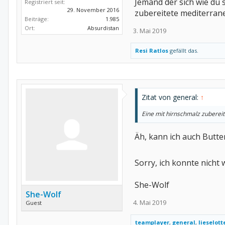
Jemand der sich wie du 
Registriert seit:
29. November 2016
zubereitete mediterrane
Beiträge:
1.985
Ort:
Absurdistan
3. Mai 2019
Resi Ratlos
gefällt das.
Zitat von general:
↑
Eine mit hirnschmalz zubereit
Äh, kann ich auch Butt
Sorry, ich konnte nicht 
She-Wolf
She-Wolf
4. Mai 2019
Guest
teamplayer
,
general
,
lieselott