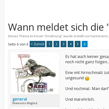
Wann meldet sich die 
Dieses Thema im Forum "
Ernährung
" wurde erstellt von
hanninanni
< Zurück
1
2
3
4
5
6
Seite 6 von 6
Es hat auch keiner gesa
noch nicht ganz folgen..
Eine mit hirnschmalz zu
ungesund
Und nochmal.. Man darf 
general
Und mal ehrlich..
Bekanntes Mitglied