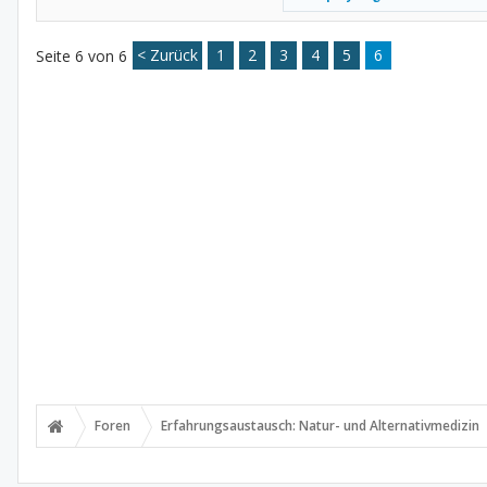
< Zurück
1
2
3
4
5
6
Seite 6 von 6
Foren
Erfahrungsaustausch: Natur- und Alternativmedizin