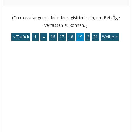
(Du musst angemeldet oder registriert sein, um Beiträge
verfassen zu können. )
< Zurück
1
←
16
17
18
19
20
21
Weiter >