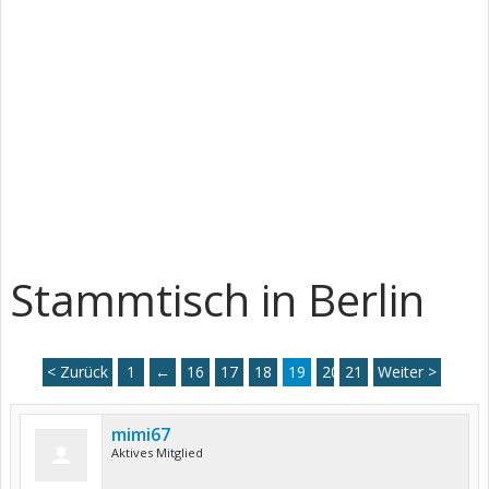
Stammtisch in Berlin
< Zurück
1
←
16
17
18
19
20
21
Weiter >
mimi67
Aktives Mitglied