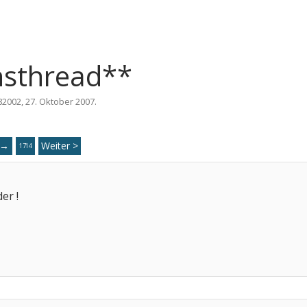
nsthread**
82002
,
27. Oktober 2007
.
→
Weiter >
11
1714
er !