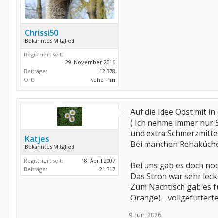
Chrissi50
Bekanntes Mitglied
Registriert seit:
29. November 2016
Beiträge:
12.378
Ort:
Nähe Ffm
Auf die Idee Obst mit 
( Ich nehme immer nur S
und extra Schmerzmitte
Katjes
Bei manchen Rehaküchen 
Bekanntes Mitglied
Registriert seit:
18. April 2007
Bei uns gab es doch noc
Beiträge:
21.317
Das Stroh war sehr lecke
Zum Nachtisch gab es fü
Orange).....vollgefutter
9. Juni 2026