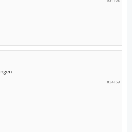
#34168
ingen.
#34169