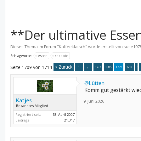
**Der ultimative Esse
Dieses Thema im Forum "
Kaffeeklatsch
" wurde erstellt von
suse197
Schlagworte:
essen
rezepte
< Zurück
1
←
Seite 1709 von 1714
1707
1708
1709
1710
17
@Lütten
Komm gut gestärkt wied
Katjes
9. Juni 2026
Bekanntes Mitglied
Registriert seit:
18. April 2007
Beiträge:
21.317