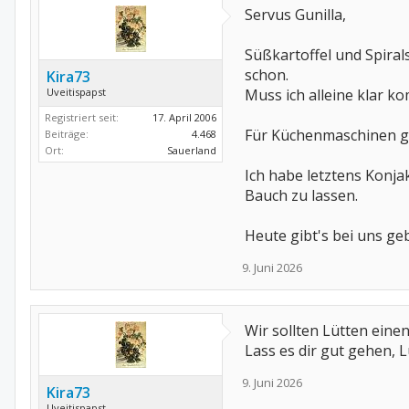
Servus Gunilla,
Süßkartoffel und Spirals
schon.
Kira73
Uveitispapst
Muss ich alleine klar k
Registriert seit:
17. April 2006
Für Küchenmaschinen gib
Beiträge:
4.468
Ort:
Sauerland
Ich habe letztens Konja
Bauch zu lassen.
Heute gibt's bei uns ge
9. Juni 2026
Wir sollten Lütten einen
Lass es dir gut gehen, L
9. Juni 2026
Kira73
Uveitispapst