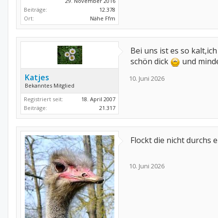
29. November 2016
Beiträge:
12.378
Ort:
Nähe Ffm
Bei uns ist es so kalt,i
schön dick
und minde
Katjes
10. Juni 2026
Bekanntes Mitglied
Registriert seit:
18. April 2007
Beiträge:
21.317
Flockt die nicht durchs
10. Juni 2026