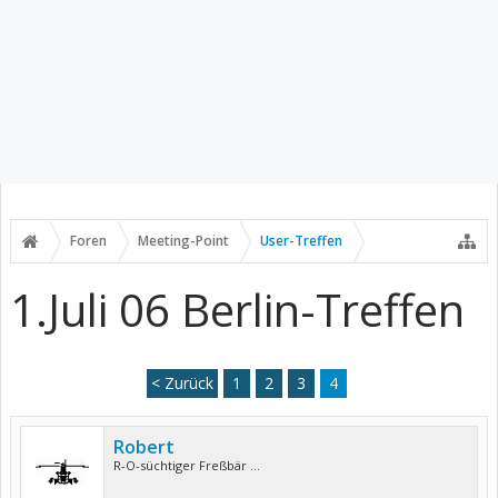
Foren
Meeting-Point
User-Treffen
1.Juli 06 Berlin-Treffen
< Zurück
1
2
3
4
Robert
R-O-süchtiger Freßbär ...