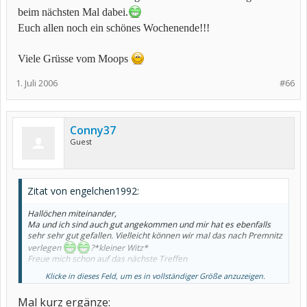
beim nächsten Mal dabei.
Euch allen noch ein schönes Wochenende!!!
Viele Grüsse vom Moops
1. Juli 2006
#66
Conny37
Guest
Zitat von engelchen1992:
Hallöchen miteinander,
Ma und ich sind auch gut angekommen und mir hat es ebenfalls
sehr sehr gut gefallen. Vielleicht können wir mal das nach Premnitz
verlegen
?*kleiner Witz*
Freue mich schon auf das nächste Treffen
Klicke in dieses Feld, um es in vollständiger Größe anzuzeigen.
Lg Anni
Mal kurz ergänze:
Ps.: Liebe Grüße auch von dat Mama