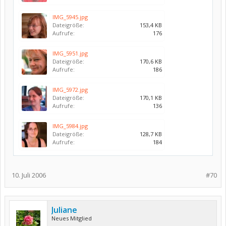
IMG_5945.jpg
Dateigröße:
153,4 KB
Aufrufe:
176
IMG_5951.jpg
Dateigröße:
170,6 KB
Aufrufe:
186
IMG_5972.jpg
Dateigröße:
170,1 KB
Aufrufe:
136
IMG_5984.jpg
Dateigröße:
128,7 KB
Aufrufe:
184
10. Juli 2006
#70
Juliane
Neues Mitglied