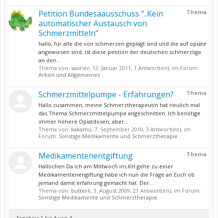
Petition Bundesaausschuss "..Kein
Thema
automatischer Austausch von
Schmerzmitteln"
hallo, für alle die von schmerzen geplagt sind und die auf opiate
angewiesen sind, ist diese petition der deutschen schmerzliga
an den...
Thema von:
saurier
,
12. Januar 2011
, 1 Antwort(en), im Forum:
Arbeit und Allgemeines
Schmerzmittelpumpe - Erfahrungen?
Thema
Hallo zusammen, meine Schmerztherapeutin hat neulich mal
das Thema Schmerzmittelpumpe angeschnitten. Ich benötige
immer höhere Opiatdosen, aber...
Thema von:
kakamu
,
7. September 2010
, 3 Antwort(en), im
Forum:
Sonstige Medikamente und Schmerztherapie
Medikamentenentgiftung
Thema
Hallöchen Da ich am Mittwoch ins KH gehe zu einer
Medikamentenengiftung habe ich nun die Frage an Euch ob
jemand damit erfahrung gemacht hat. Der...
Thema von:
butterli
,
3. August 2009
, 21 Antwort(en), im Forum:
Sonstige Medikamente und Schmerztherapie
Ergebnis 1 bis 4 von 4