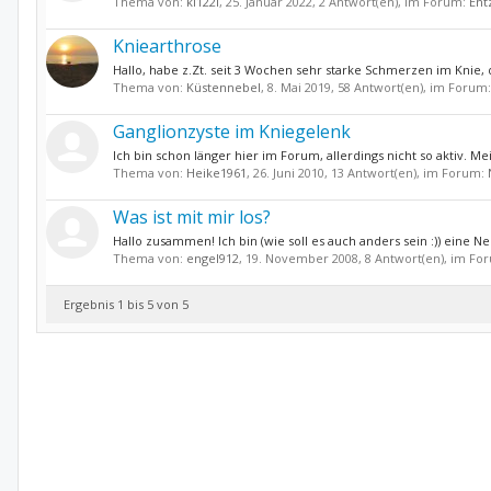
Thema von:
kl122i
,
25. Januar 2022
, 2 Antwort(en), im Forum:
Ent
Kniearthrose
Hallo, habe z.Zt. seit 3 Wochen sehr starke Schmerzen im Knie,
Thema von:
Küstennebel
,
8. Mai 2019
, 58 Antwort(en), im Forum
Ganglionzyste im Kniegelenk
Ich bin schon länger hier im Forum, allerdings nicht so aktiv. Me
Thema von:
Heike1961
,
26. Juni 2010
, 13 Antwort(en), im Forum:
Was ist mit mir los?
Hallo zusammen! Ich bin (wie soll es auch anders sein :)) eine 
Thema von:
engel912
,
19. November 2008
, 8 Antwort(en), im Fo
Ergebnis 1 bis 5 von 5