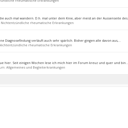
zündliche rheumatische Erkrankungen
 die auch mal wandern. D.h. mal unter dem Knie, aber meist an der Aussenseite des.
:
Nichtentzündliche rheumatische Erkrankungen
ine Diagnosefindung verläuft auch sehr spärlich. Bisher gingen alle davon aus,...
Nichtentzündliche rheumatische Erkrankungen
Neue hier. Seit einigen Wochen lese ich mich hier im Forum kreuz und quer und bin..
rum:
Allgemeines und Begleiterkrankungen