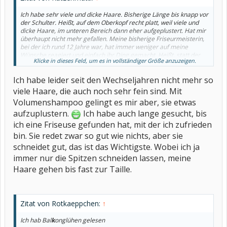
Ich habe sehr viele und dicke Haare. Bisherige Länge bis knapp vor
der Schulter. Heißt, auf dem Oberkopf recht platt, weil viele und
dicke Haare, im unteren Bereich dann eher aufgeplustert. Hat mir
überhaupt nicht mehr gefallen. Meine bisherige Friseurmeisterin,
bei der ich rund 12 Jahre war, hat immer weniger auf meine
Wünsche reagiert und einfach ihr Ding gemacht. Heißt, statt der
Klicke in dieses Feld, um es in vollständiger Größe anzuzeigen.
gewünschten mindestens 2 cm abzuschneiden hat sie lediglich die
Spitzen geschnitten. Da sie zum Ende 2025 ihren Salon
Ich habe leider seit den Wechseljahren nicht mehr so
aufgegeben hat und nun einen Stuhl in einem anderen Salon
gemietet hat, war das für mich der richtige Zeitpunkt für den
viele Haare, die auch noch sehr fein sind. Mit
Wechsel.
Volumenshampoo gelingt es mir aber, sie etwas
aufzuplustern.
Ich habe auch lange gesucht, bis
ich eine Friseuse gefunden hat, mit der ich zufrieden
bin. Sie redet zwar so gut wie nichts, aber sie
schneidet gut, das ist das Wichtigste. Wobei ich ja
immer nur die Spitzen schneiden lassen, meine
Haare gehen bis fast zur Taille.
Zitat von Rotkaeppchen:
↑
Ich hab Bal
k
onglühen gelesen