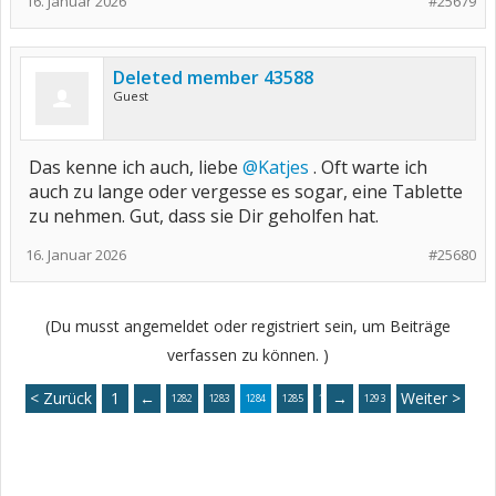
16. Januar 2026
#25679
Deleted member 43588
Guest
Das kenne ich auch, liebe
@Katjes
. Oft warte ich
auch zu lange oder vergesse es sogar, eine Tablette
zu nehmen. Gut, dass sie Dir geholfen hat.
16. Januar 2026
#25680
(Du musst angemeldet oder registriert sein, um Beiträge
verfassen zu können. )
< Zurück
1
←
→
Weiter >
1282
1283
1284
1285
1286
1293