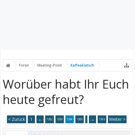
Foren
Meeting-Point
Kaffeeklatsch
Worüber habt Ihr Euch
heute gefreut?
< Zurück
1
←
→
Weiter >
1282
1283
1284
1285
1286
1293