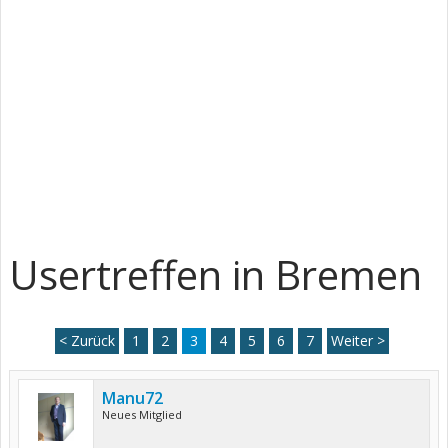
Usertreffen in Bremen
< Zurück
1
2
3
4
5
6
7
Weiter >
Manu72
Neues Mitglied