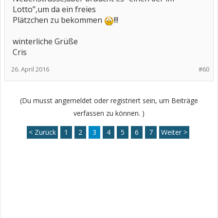
Lotto",um da ein freies
Plätzchen zu bekommen
!!!
winterliche Grüße
Cris
26. April 2016
#60
(Du musst angemeldet oder registriert sein, um Beiträge
verfassen zu können. )
< Zurück
1
2
3
4
5
6
7
Weiter >