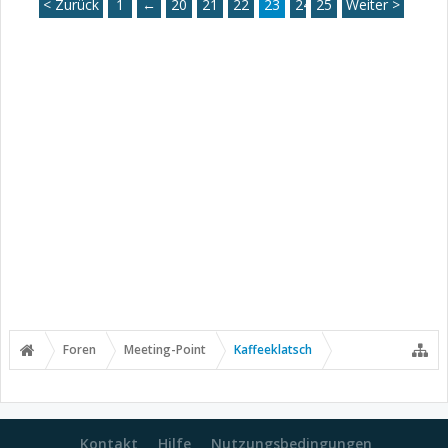
< Zurück
1
←
20
21
22
23
24
25
Weiter >
Foren
Meeting-Point
Kaffeeklatsch
Kontakt
Hilfe
Nutzungsbedingungen