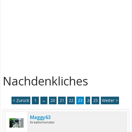
Nachdenkliches
< Zurück
1
←
20
21
22
23
24
25
Weiter >
Maggy63
Kreativmonster