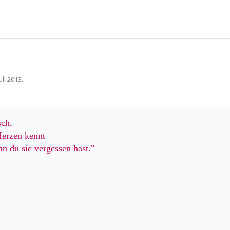
Juli 2013
.
sch,
Herzen kennt
nn du sie vergessen hast."