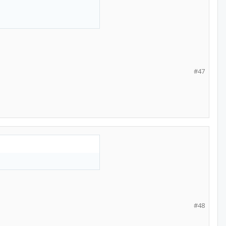
#47
#48