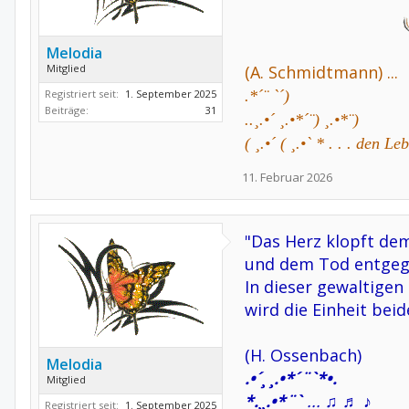
Melodia
Mitglied
(A. Schmidtmann) ...
Registriert seit:
1. September 2025
.*´¨ `´)
Beiträge:
31
..¸.•´ ¸.•*´¨) ¸.•*¨)
( ¸.•´ ( ¸.•` * . . . den
11. Februar 2026
"Das Herz klopft de
und dem Tod entgeg
In dieser gewaltigen
wird die Einheit beid
(H. Ossenbach)
Melodia
.•´¸ ¸.•*´¨`*•.
Mitglied
*.¸¸.•*¨`
...
♫ ♬ ♪
Registriert seit:
1. September 2025