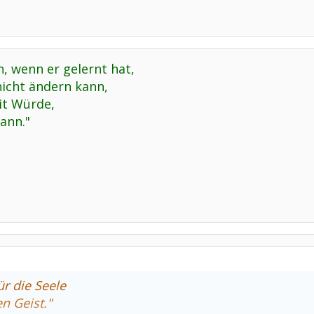
 wenn er gelernt hat,
nicht ändern kann,
it Würde,
kann."
ür die Seele
n Geist."