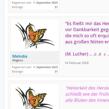
Registriert seit:
1. September 2025
Beiträge:
31
"Es fließt mir das He
vor Dankbarkeit geg
die mich so oft erqu
aus großen Nöten err
(M. Luther) ...
♫ ♬ ♪ ..
Melodia
Mitglied
14. Februar 2026
Registriert seit:
1. September 2025
Beiträge:
31
"Heiterkeit des Herze
schließt wie der Früh
alle Blüten des Inner