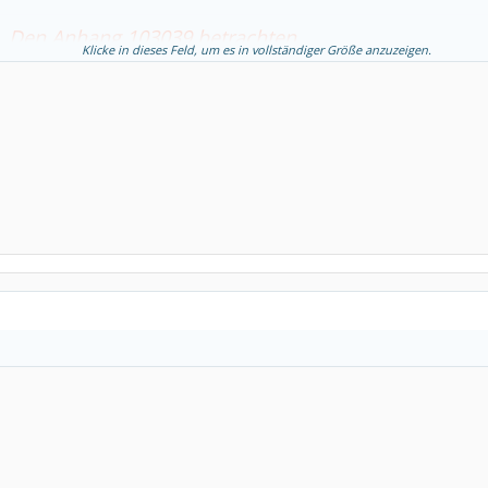
.
Den Anhang 103039 betrachten
Klicke in dieses Feld, um es in vollständiger Größe anzuzeigen.
en Lebenskünstlern, ein angenehmer Nachmittag.