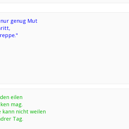
 nur genug Mut
ritt,
Treppe."
nden eilen
cken mag.
 kann nicht weilen
drer Tag.