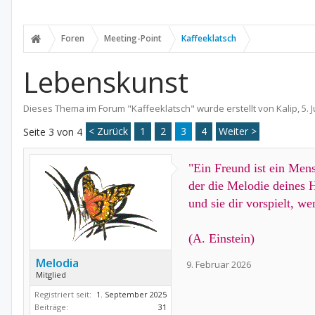
Foren
Meeting-Point
Kaffeeklatsch
Lebenskunst
Dieses Thema im Forum "
Kaffeeklatsch
" wurde erstellt von
Kalip
,
5. 
< Zurück
1
2
3
4
Weiter >
Seite 3 von 4
"Ein Freund ist ein Men
der die Melodie deines 
und sie dir vorspielt, we
(A. Einstein)
Melodia
9. Februar 2026
Mitglied
Registriert seit:
1. September 2025
Beiträge:
31