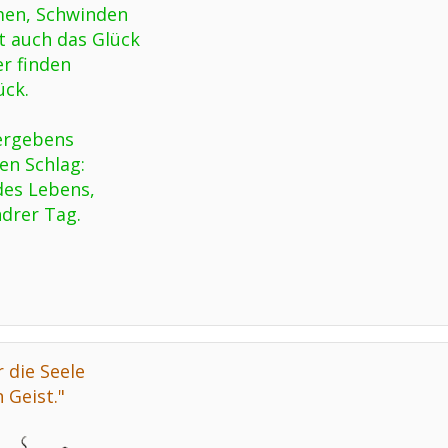
en, Schwinden
t auch das Glück
er finden
ück.
vergebens
en Schlag:
des Lebens,
drer Tag.
 die Seele
 Geist."