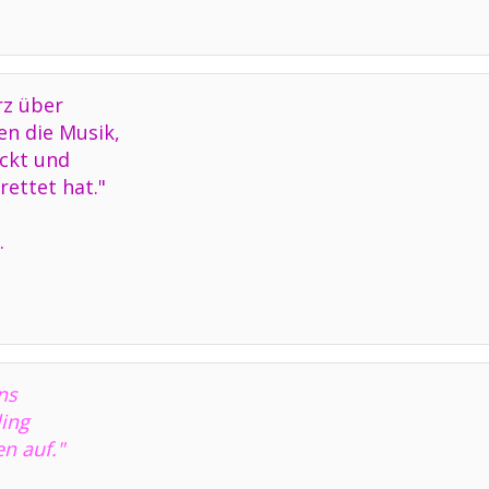
rz über
en die Musik,
ickt und
ettet hat."
.
ns
ling
en auf."