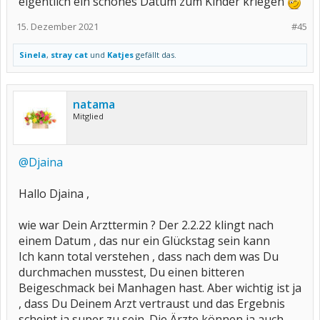
eigentlich ein schönes Datum zum Kinder kriegen
15. Dezember 2021
#45
Sinela
,
stray cat
und
Katjes
gefällt das.
natama
Mitglied
@Djaina
Hallo Djaina ,
wie war Dein Arzttermin ? Der 2.2.22 klingt nach
einem Datum , das nur ein Glückstag sein kann
Ich kann total verstehen , dass nach dem was Du
durchmachen musstest, Du einen bitteren
Beigeschmack bei Manhagen hast. Aber wichtig ist ja
, dass Du Deinem Arzt vertraust und das Ergebnis
scheint ja super zu sein. Die Ärzte können ja auch