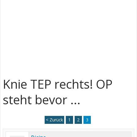
Knie TEP rechts! OP
steht bevor ...
< Zurück
1
2
3