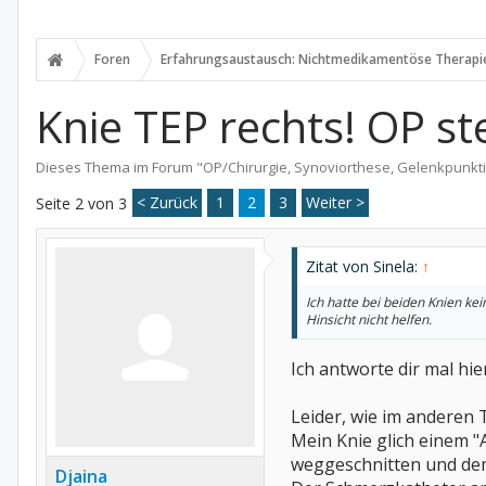
Foren
Erfahrungsaustausch: Nichtmedikamentöse Therapi
Knie TEP rechts! OP ste
Dieses Thema im Forum "
OP/Chirurgie, Synoviorthese, Gelenkpunkt
< Zurück
1
2
3
Weiter >
Seite 2 von 3
Zitat von Sinela:
↑
Ich hatte bei beiden Knien ke
Hinsicht nicht helfen.
Ich antworte dir mal hi
Leider, wie im anderen 
Mein Knie glich einem "
weggeschnitten und deme
Djaina