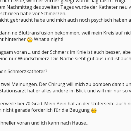
der Leiste, welcher vorher gelegt wurde, lag falsch. Folge.
am Nachmittag des zweiten Tages wurde der Katheter neu ver
eschrieen habe vor Schmerzen.
 nicht gebraucht habe und mich auch noch psychisch haben a
 dann ne Bluttransfusion bekommen, weil mein Kreislauf ni
ht hinterher
What a night!
gsam voran ... und der Schmerz im Knie ist auch besser, aber
alleine nur Wundschmerz. Die Narbe sieht gut aus und ist auc
inen Schmerzkatheter?
zwei Meinungen. Der Chirurg will mich zu bomben damit und 
ationsarzt hat er alles andere im Blick und will mir nur so v
erweile bei 70 Grad. Mein Bein hat an der Unterseite auch 
ch nicht gerade förderlich für die Beugung
chneller voran und ich kann nach Hause...