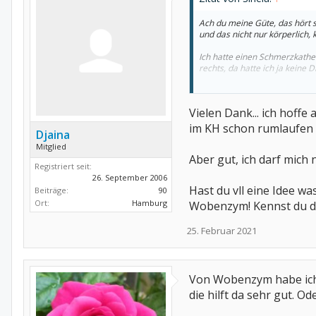
Ach du meine Güte, das hört s
und das nicht nur körperlich, 
Ich hatte einen Schmerzkathed
rechts, da hatte ich ja keine 
Wenn dein Knie noch so geschwo
auch da voran gehen. Aber das
Vielen Dank... ich hoffe
im KH schon rumlaufen w
Djaina
Mitglied
Aber gut, ich darf mich n
Registriert seit:
26. September 2006
Hast du vll eine Idee w
Beiträge:
90
Ort:
Hamburg
Wobenzym! Kennst du d
25. Februar 2021
Von Wobenzym habe ich 
die hilft da sehr gut. Od