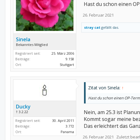
Hast du schon einen OP
26. Februar 2021
Danke Danke... das wäre wun
stray cat
gefällt das.
Sinela
Bekanntes Mitglied
Registriert seit:
25. März 2006
Beiträge:
9.158
Ort:
Stuttgart
Zitat von Sinela:
↑
Hast du schon einen OP-Termi
Ducky
Nein, am 25.3 ist Planun
† 3.2.22
Kommt sogar meine be
Registriert seit:
30. April 2011
Das erleichtert das Ganz
Beiträge:
3.772
Ort:
Panama
26. Februar 2021
Zuletzt bear