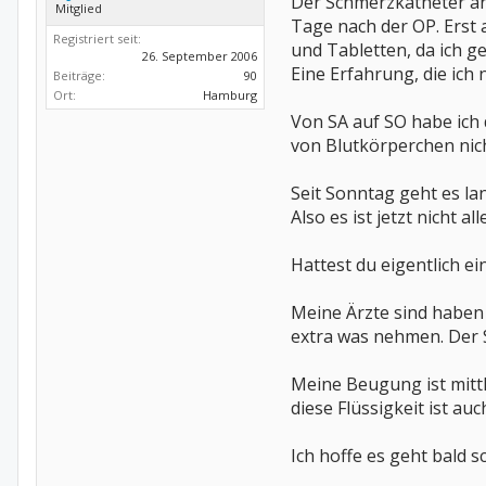
Der Schmerzkatheter an 
Mitglied
Tage nach der OP. Erst 
Registriert seit:
und Tabletten, da ich g
26. September 2006
Eine Erfahrung, die ich
Beiträge:
90
Ort:
Hamburg
Von SA auf SO habe ich
von Blutkörperchen nic
Seit Sonntag geht es lan
Also es ist jetzt nicht 
Hattest du eigentlich e
Meine Ärzte sind haben 
extra was nehmen. Der St
Meine Beugung ist mittl
diese Flüssigkeit ist au
Ich hoffe es geht bald s