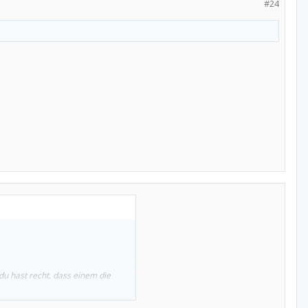
#24
u hast recht, dass einem die
die Ärzte immer absichern, damit