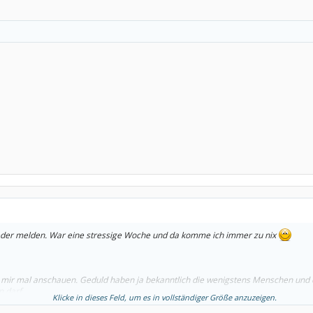
 wieder melden. War eine stressige Woche und da komme ich immer zu nix
h mir mal anschauen. Geduld haben ja bekanntlich die wenigstens Menschen und d
 darf.
Klicke in dieses Feld, um es in vollständiger Größe anzuzeigen.
r viel...
klar, soll man das neue Gelenk bewegen, aber ich denke, dass sich 