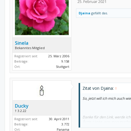
25. Februar 2021
Djaina
gefällt das.
Sinela
Bekanntes Mitglied
Registriert seit:
25. März 2006
Beiträge:
9.158
Ort:
Stuttgart
Zitat von Djaina:
↑
So, jetzt will ich mich auch
Ducky
† 3.2.22
Danke für den Link, werde ic
Registriert seit:
30. April 2011
Ärzte sagen, was man machen
Beiträge:
3.772
Dann dürfte ich aber nicht meh
Ort:
Panama