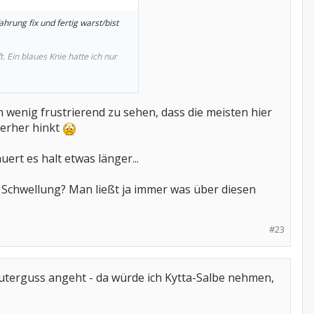
hrung fix und fertig warst/bist
 Ein blaues Knie hatte ich nur
nn das Knie abschwillt, wird es
es dir bald besser geht!
ein wenig frustrierend zu sehen, dass die meisten hier
terher hinkt
uert es halt etwas länger...
e Schwellung? Man ließt ja immer was über diesen
#23
terguss angeht - da würde ich Kytta-Salbe nehmen,