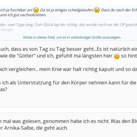
ich ja furchtbar an!
Da ist ja einiges schiefgelaufen.
Dass du nach der Erfa
kann ich gut nachvollziehen.
er, zwei Tage lang. Zum Glück lag der richtig, das wurde noch vor der OP geprüft.
Drainage.
Klicke in dieses Feld, um es in vollständiger Größe anzuzeigen.
llen ist, wundert es mich nicht, dass die Beugung erst bei 70 ist. Ich denke, we
 hast du ja schon selbst erkannt.
Ich drücke auf jeden Fall die Daumen, dass 
 auch, dass es von Tag zu Tag besser geht...Es ist natürlich 
ie die "Götter" und ich, gefühlt ma längsten hier
so hin
ich vergleichen... mein Knie war halt richtig kaputt und so da
as ich als Unterstützung für den Körper nehmen kann für di
as?
mal was gelesen, genommen habe ich es nicht. Was den Blu
er Arnika-Salbe, die geht auch.