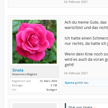
24. Februar 2021
Ach du meine Güte, das h
warst/bist und das nicht
Ich hatte einen Schmerz
nur rechts, da hatte ich
Wenn dein Knie noch so g
wird es auch da voran g
geht!
Sinela
24. Februar 2021
Bekanntes Mitglied
Registriert seit:
25. März 2006
Djaina
gefällt das.
Beiträge:
9.158
Ort:
Stuttgart
Zitat von Sinela:
↑