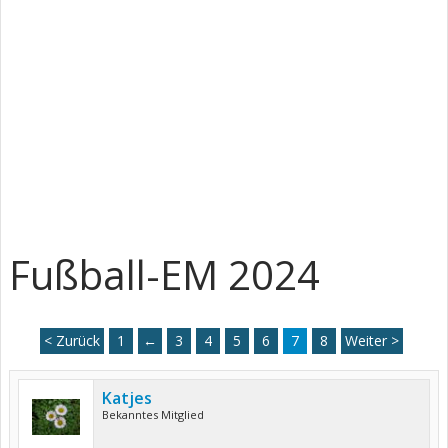
Fußball-EM 2024
< Zurück
1
←
3
4
5
6
7
8
Weiter >
Katjes
Bekanntes Mitglied