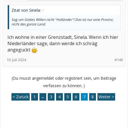
Zitat von Sinela:
↑
Sag um Gottes Willen nicht "Holländer"! Das ist nur eine Provinz,
nicht das ganze Land.
Ich wohne in einer Grenzstadt, Sinela. Wenn ich hier
Niederländer sage, dann werde ich schräg
angeguckt
.
10. Juli 2024
#140
(Du musst angemeldet oder registriert sein, um Beiträge
verfassen zu können. )
< Zurück
1
←
3
4
5
6
7
8
Weiter >