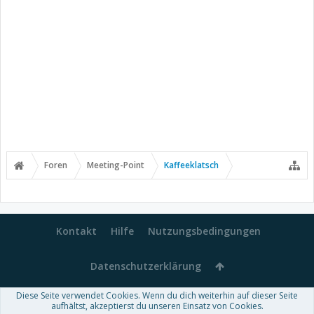
Foren
Meeting-Point
Kaffeeklatsch
Kontakt
Hilfe
Nutzungsbedingungen
Datenschutzerklärung
Diese Seite verwendet Cookies. Wenn du dich weiterhin auf dieser Seite
Forum software by XenForo™
aufhältst, akzeptierst du unseren Einsatz von Cookies.
-
Deutsch von xenDach