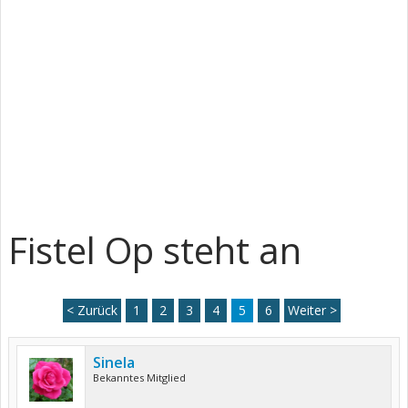
Fistel Op steht an
< Zurück
1
2
3
4
5
6
Weiter >
Sinela
Bekanntes Mitglied