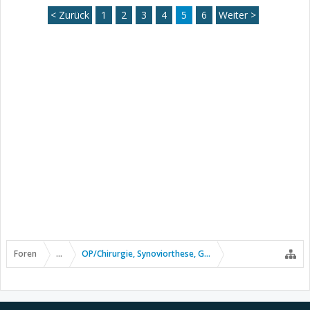
< Zurück
1
2
3
4
5
6
Weiter >
Foren
...
OP/Chirurgie, Synoviorthese, Gelenkpunktion usw.