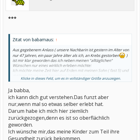
***
Zitat von babamaus:
↑
Aus gegebenem Anlass ( unsere Nachbarin ist gestern im Alter von
nur 47 Jahren, ein paar Jahre älter als ich, an Krebs gestorben
)
ist mir klar geworden das ich neben meinen "alltäglichen"
Wünschen nur eines wirklich erleben möchte:
Ich möchte meine Zeit hier auf Erden mit meinen Sohn ( fast 5) und
meinem Mann ganz besonders intensiv geniessen !
Klicke in dieses Feld, um es in vollständiger Größe anzuzeigen.
Unsere Zeit ist so kurz und wertvoll!
Ja babba,
Entschuldigt, das hat mich echt mitgenommen, bin super traurig!
ich kann dich gut verstehen.Das funzt aber
nur,wenn mal so etwas selber erlebt hat.
Darum habe ich mich hier ziemlich
zurückgezogen,denn es ist so oberflächlich
geworden.
Ich wünsche mir,das meine Kinder zum Teil ihre
Gesundheit zurück bekommen.