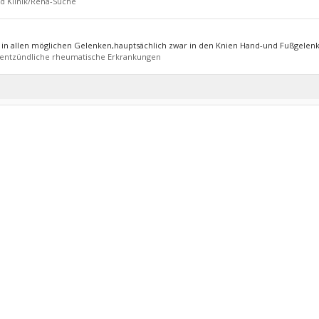
nd Klinik/Reha-Suche
n in allen möglichen Gelenken,hauptsächlich zwar in den Knien Hand-und Fußgelenk
tentzündliche rheumatische Erkrankungen