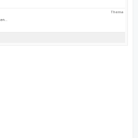
Thema
en...