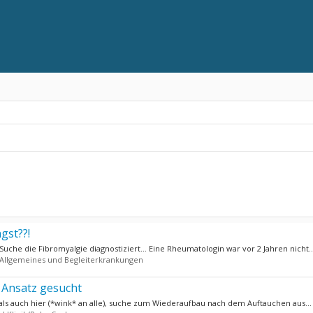
gst??!
che die Fibromyalgie diagnostiziert... Eine Rheumatologin war vor 2 Jahren nicht..
Allgemeines und Begleiterkrankungen
m Ansatz gesucht
 als auch hier (*wink* an alle), suche zum Wiederaufbau nach dem Auftauchen aus...