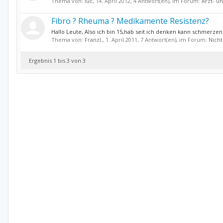
Thema von:
luc
,
14. April 2012
, 4 Antwort(en), im Forum:
Arzt- u
Fibro ? Rheuma ? Medikamente Resistenz?
Hallo Leute, Also ich bin 15,hab seit ich denken kann schmerze
Thema von:
Franzl.
,
1. April 2011
, 7 Antwort(en), im Forum:
Nich
Ergebnis 1 bis 3 von 3