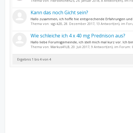
Thema von:
Fibrolinchen25
,
26. Januar 2018
, 8 Antwort(en), im 
Kann das noch Gicht sein?
Hallo zusammen, ich hoffe hie entsprechende Erfahrungen und
Thema von:
sigi-k20
,
28. Dezember 2017
, 13 Antwort(en), im Fo
Wie schleiche ich 4 x 40 mg Prednison aus?
Hallo liebe Forumsgemeinde, ich stell mich mal kurz vor. Ich b
Thema von:
Markus41LB
,
20. Juli 2017
, 9 Antwort(en), im Forum:
Ergebnis 1 bis 4 von 4