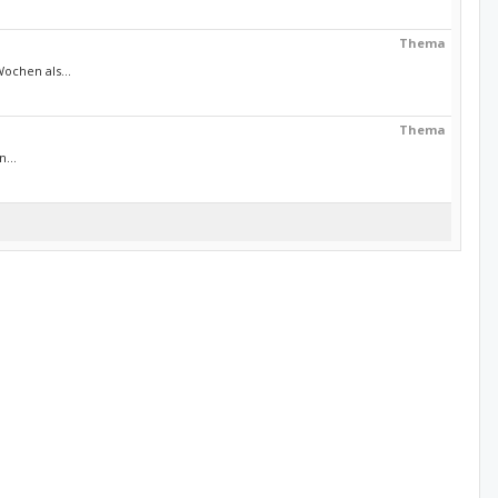
Thema
chen als...
Thema
...