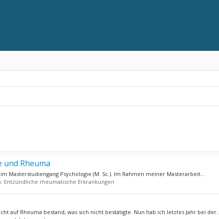
ie und Rheuma
n im Masterstudiengang Psychologie (M. Sc.). Im Rahmen meiner Masterarbeit...
m:
Entzündliche rheumatische Erkrankungen
ht auf Rheuma bestand, was sich nicht bestätigte. Nun hab ich letztes Jahr bei der..