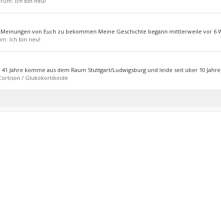
Forum:
Ich bin neu!
 Meinungen von Euch zu bekommen Meine Geschichte begann mittlerweile vor 6 Wo
rum:
Ich bin neu!
in 41 Jahre komme aus dem Raum Stuttgart/Ludwigsburg und leide seit über 10 Jahren
Cortison / Glukokortikoide