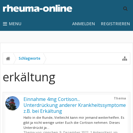
MENU
ANMELDEN
REGISTRIEREN
Schlagworte
erkältung
Einnahme 4mg Cortison...
Thema
Unterdrückung anderer Krankheitssymptome
z.B. bei Erkältung
Hallo in die Runde, Vielleicht kann mir jemand weiterhelfen. Es
gibt ja nicht wenige unter Euch die Cortison nehmen. Dieses
Unterdrückt ja...
Thema von:
rinnchen
,
9. Dezember 2022
, 1 Antwort(en), im