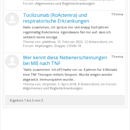
Forum:
Allgemeines und Begleiterkrankungen
Tocilizumab (RoActemra) und
Thema
respiratorische Erkrankungen
Hallo zusammen, ich spritze mir seit knapp fünf Jahren
regelmäßig RoActemra. Irgendwann fiel mir auf, dass ich
seitdem keine einzige...
Thema von:
plattfuss
,
10. Februar 2022
, 12 Antwort(en), im
Forum:
Impfungen, Grippe, COVID-19
Wer kennt diese Nebenerscheinungen
Thema
bei MB nach TNF
`Hallo zusammen. Ich (47) hatte vor ca. 4 Jahren für 6 Monate
eine TNF Therapie mittels Simponi. Wurde wegen wieder
abgesetzt. Immunsystem wurde...
Thema von:
mrymen
,
5. April 2018
, 8 Antwort(en), im Forum:
Allgemeines und Begleiterkrankungen
Ergebnis 1 bis 3 von 3