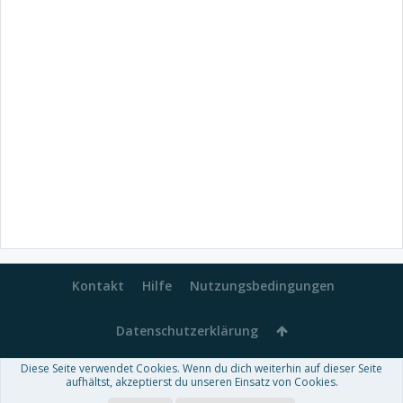
Kontakt
Hilfe
Nutzungsbedingungen
Datenschutzerklärung
Diese Seite verwendet Cookies. Wenn du dich weiterhin auf dieser Seite
Forum software by XenForo™
aufhältst, akzeptierst du unseren Einsatz von Cookies.
-
Deutsch von xenDach
Some XenForo functionality crafted by
Audentio Design
.