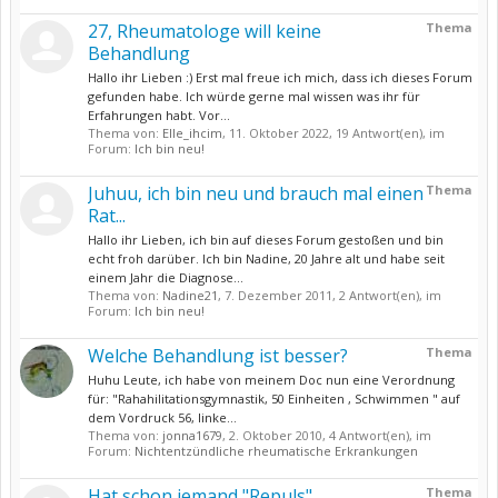
27, Rheumatologe will keine
Thema
Behandlung
Hallo ihr Lieben :) Erst mal freue ich mich, dass ich dieses Forum
gefunden habe. Ich würde gerne mal wissen was ihr für
Erfahrungen habt. Vor...
Thema von:
Elle_ihcim
,
11. Oktober 2022
, 19 Antwort(en), im
Forum:
Ich bin neu!
Juhuu, ich bin neu und brauch mal einen
Thema
Rat...
Hallo ihr Lieben, ich bin auf dieses Forum gestoßen und bin
echt froh darüber. Ich bin Nadine, 20 Jahre alt und habe seit
einem Jahr die Diagnose...
Thema von:
Nadine21
,
7. Dezember 2011
, 2 Antwort(en), im
Forum:
Ich bin neu!
Welche Behandlung ist besser?
Thema
Huhu Leute, ich habe von meinem Doc nun eine Verordnung
für: "Rahahilitationsgymnastik, 50 Einheiten , Schwimmen " auf
dem Vordruck 56, linke...
Thema von:
jonna1679
,
2. Oktober 2010
, 4 Antwort(en), im
Forum:
Nichtentzündliche rheumatische Erkrankungen
Hat schon jemand "Repuls"
Thema