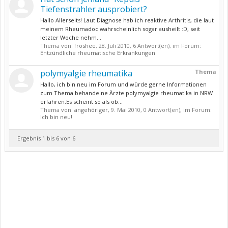
Tiefenstrahler ausprobiert?
Hallo Allerseits! Laut Diagnose hab ich reaktive Arthritis, die laut
meinem Rheumadoc wahrscheinlich sogar ausheilt :D, seit
letzter Woche nehm...
Thema von:
froshee
,
28. Juli 2010
, 6 Antwort(en), im Forum:
Entzündliche rheumatische Erkrankungen
polymyalgie rheumatika
Thema
Hallo, ich bin neu im Forum und würde gerne Informationen
zum Thema behandelne Ärzte polymyalgie rheumatika in NRW
erfahren.Es scheint so als ob...
Thema von:
angehöriger
,
9. Mai 2010
, 0 Antwort(en), im Forum:
Ich bin neu!
Ergebnis 1 bis 6 von 6