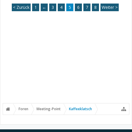
< Zurück
1
←
3
4
5
6
7
8
Weiter >
Foren
Meeting-Point
Kaffeeklatsch