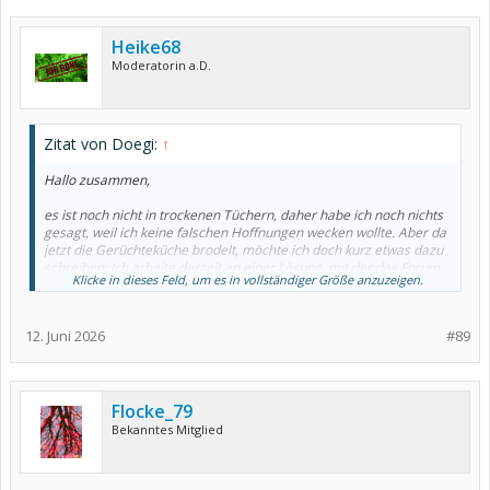
Heike68
Moderatorin a.D.
Zitat von Doegi:
↑
Hallo zusammen,
es ist noch nicht in trockenen Tüchern, daher habe ich noch nichts
gesagt, weil ich keine falschen Hoffnungen wecken wollte. Aber da
jetzt die Gerüchteküche brodelt, möchte ich doch kurz etwas dazu
schreiben: Ich arbeite derzeit an einer Lösung, mit der das Forum
Klicke in dieses Feld, um es in vollständiger Größe anzuzeigen.
doch offen bleiben kann. Es wird voraussichtlich ein paar
Änderungen geben müssen, aber zumindest bin ich so
zuversichtlich, dass ich die Benutzerneuregistrierung wieder
12. Juni 2026
#89
ermöglicht habe und sich 30.6. erst einmal nichts ändern wird. Ich
halte Euch auf dem Laufenden
Flocke_79
Bekanntes Mitglied