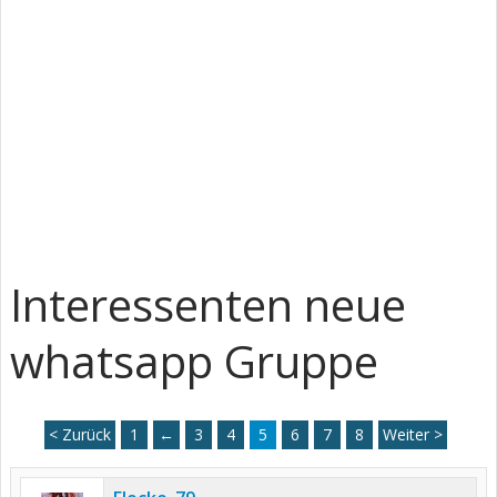
Interessenten neue
whatsapp Gruppe
< Zurück
1
←
3
4
5
6
7
8
Weiter >