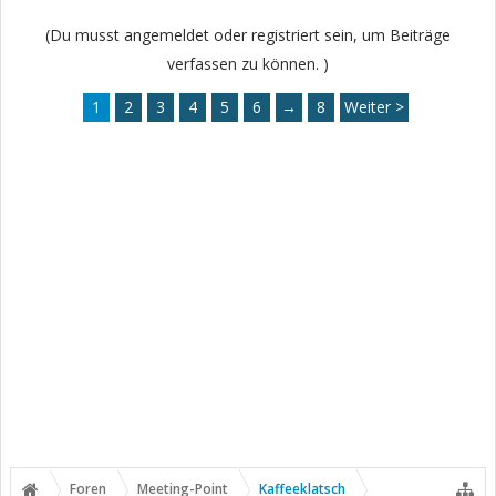
(Du musst angemeldet oder registriert sein, um Beiträge
verfassen zu können. )
1
2
3
4
5
6
→
8
Weiter >
Foren
Meeting-Point
Kaffeeklatsch