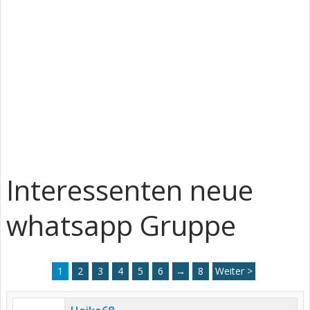
Interessenten neue
whatsapp Gruppe
1
2
3
4
5
6
→
8
Weiter >