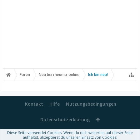
Foren
Neu bei rheuma-online
Ich bin neu!
Kontakt
Hilfe
Nutzungsbedingungen
Datenschutzerklärung
Diese Seite verwendet Cookies. Wenn du dich weiterhin auf dieser Seite
Forum software by XenForo™
aufhältst, akzeptierst du unseren Einsatz von Cookies.
-
Deutsch von xenDach