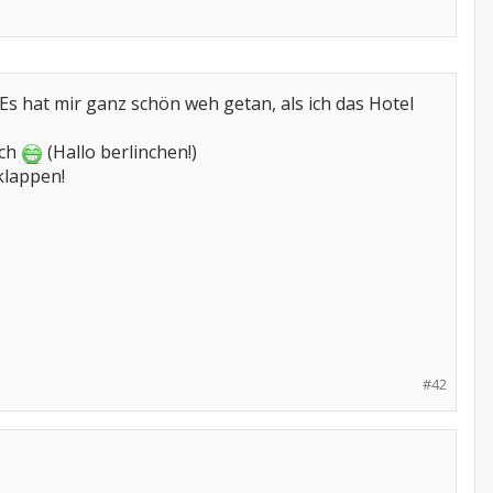
Es hat mir ganz schön weh getan, als ich das Hotel
ich
(Hallo berlinchen!)
klappen!
#42