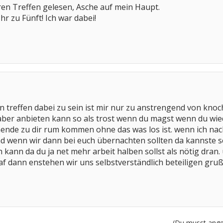
ren Treffen gelesen, Asche auf mein Haupt.
r zu Fünft! Ich war dabei!
lin treffen dabei zu sein ist mir nur zu anstrengend von k
aber anbieten kann so als trost wenn du magst wenn du wie
ende zu dir rum kommen ohne das was los ist. wenn ich nac
nd wenn wir dann bei euch übernachten sollten da kannste s
h kann da du ja net mehr arbeit halben sollst als nötig dran.
f dann enstehen wir uns selbstverständlich beteiligen gru
(Du musst angem