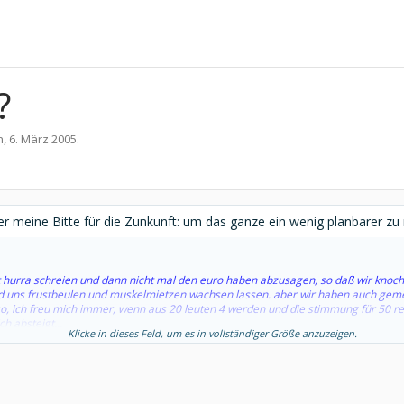
?
n
,
6. März 2005
.
er meine Bitte für die Zunkunft: um das ganze ein wenig planbarer z
rst hurra schreien und dann nicht mal den euro haben abzusagen, so daß wir knoc
d uns frustbeulen und muskelmietzen wachsen lassen. aber wir haben auch gemer
so, ich freu mich immer, wenn aus 20 leuten 4 werden und die stimmung für 50 r
h absteigt...
Klicke in dieses Feld, um es in vollständiger Größe anzuzeigen.
r und stimmungskiller mag ich nicht...