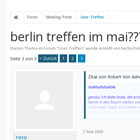
Foren
Meeting-Point
User-Treffen
berlin treffen im mai??
Dieses Thema im Forum "
User-Treffen
" wurde erstellt von
berlinche
< Zurück
1
2
3
Seite 3 von 3
Zitat von Robert Von dah
hallihallohallöle
genau, ich liebe leute, die e
beine in den bauch stehen un
noch mehr spaß. also weiter 
verloren hat und wahrscheinlic
...ich lebe noch und miesepete
7. Mai 2005
rocofra
roco