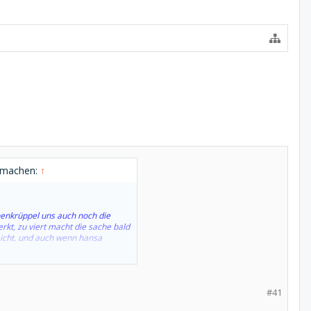
u machen:
↑
henkrüppel uns auch noch die
kt, zu viert macht die sache bald
eicht. und auch wenn hansa
#41