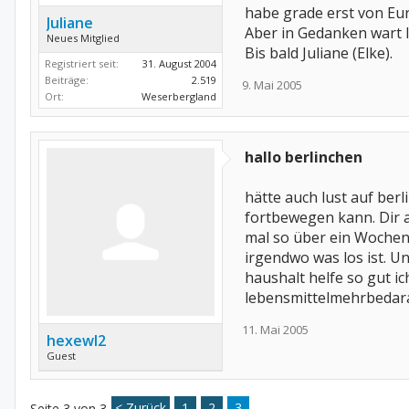
habe grade erst von Eu
Juliane
Aber in Gedanken wart Ih
Neues Mitglied
Bis bald Juliane (Elke).
Registriert seit:
31. August 2004
Beiträge:
2.519
9. Mai 2005
Ort:
Weserbergland
hallo berlinchen
hätte auch lust auf ber
fortbewegen kann. Dir 
mal so über ein Wochen
irgendwo was los ist. U
haushalt helfe so gut ic
lebensmittelmehrbedara
11. Mai 2005
hexewl2
Guest
< Zurück
1
2
3
Seite 3 von 3