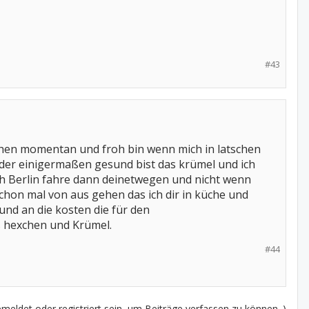
#43
nochen momentan und froh bin wenn mich in latschen
der einigermaßen gesund bist das krümel und ich
h Berlin fahre dann deinetwegen und nicht wenn
chon mal von aus gehen das ich dir in küche und
 und an die kosten die für den
ß hexchen und Krümel.
#44
eldet oder registriert sein, um Beiträge verfassen zu können. )