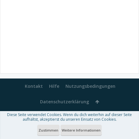
Kontakt
Hilfe
Nutzungsbedingungen
Datenschutzerklärung
Diese Seite verwendet Cookies. Wenn du dich weiterhin auf dieser Seite
Forum software by XenForo™
aufhältst, akzeptierst du unseren Einsatz von Cookies.
-
Deutsch von xenDach
Some XenForo functionality crafted by
Audentio Design
.
Theme designed by
ThemeHouse
.
Zustimmen
Weitere Informationen