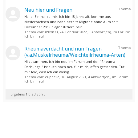
Neu hier und Fragen
Thema
Hallo, Einmal zu mir: Ich bin 18 Jahre alt, komme aus
Niedersachsen und habe bereits Migräne ohne Aura seit
Dezember 2018 diagnostiziert. Seit...
Thema von:
m0xn73
,
24. Februar 2022
, 8 Antwort(en), im Forum:
Ich bin neu!
Rheumaverdacht und nun Fragen
Thema
(v.a.Muskelrheuma/Weichteilrheuma-Arten)
Hi zusammen, ich bin neu im Forum und der "Rheuma-
Dschungel" ist auch noch neu für mich, offen gestanden. Tut
mir leid, dass ich ein wenig...
Thema von:
euphelia
,
16. August 2021
, 4 Antwort(en), im Forum:
Ich bin neu!
Ergebnis 1 bis 3 von 3