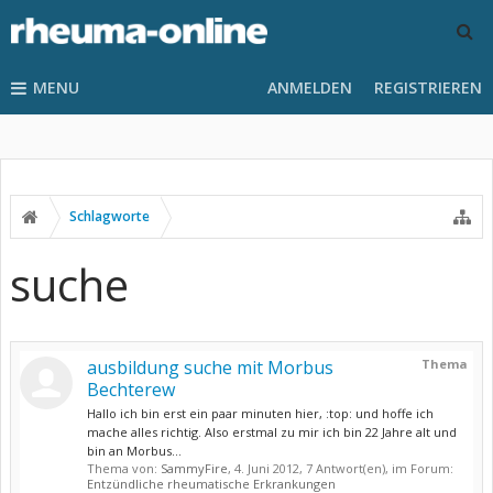
MENU
ANMELDEN
REGISTRIEREN
Schlagworte
suche
ausbildung suche mit Morbus
Thema
Bechterew
Hallo ich bin erst ein paar minuten hier, :top: und hoffe ich
mache alles richtig. Also erstmal zu mir ich bin 22 Jahre alt und
bin an Morbus...
Thema von:
SammyFire
,
4. Juni 2012
, 7 Antwort(en), im Forum:
Entzündliche rheumatische Erkrankungen