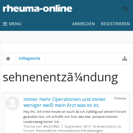
MENU
ANMELDEN
REGISTRIEREN
Schlagworte
sehnenentzã¼ndung
Immer mehr Operationen und immer
Thema
weniger weiß mein Arzt was es ist.
Hey Ihr, Ich trete heute an euch da ich zufällig auf diesen Forum
gestoßen bin, ich erhoffe mir hier das etw. jemand meinen
Leidensweg kennt. Ich...
Thema von:
Michi1992
,
7. September 2017
, 16 Antwort(en), im
Forum:
Entzündliche rheumatische Erkrankungen