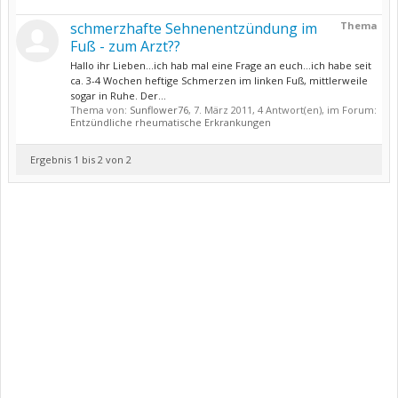
schmerzhafte Sehnenentzündung im
Thema
Fuß - zum Arzt??
Hallo ihr Lieben...ich hab mal eine Frage an euch...ich habe seit
ca. 3-4 Wochen heftige Schmerzen im linken Fuß, mittlerweile
sogar in Ruhe. Der...
Thema von:
Sunflower76
,
7. März 2011
, 4 Antwort(en), im Forum:
Entzündliche rheumatische Erkrankungen
Ergebnis 1 bis 2 von 2