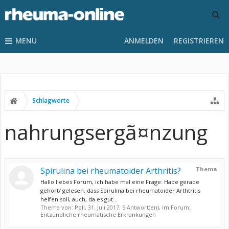
MENU
ANMELDEN
REGISTRIEREN
Schlagworte
nahrungsergã¤nzung
Spirulina bei rheumatoider Arthritis?
Thema
Hallo liebes Forum, ich habe mal eine Frage: Habe gerade
gehört/ gelesen, dass Spirulina bei rheumatoider Arthtritis
helfen soll, auch, da es gut...
Thema von:
Poli
,
31. Juli 2017
, 5 Antwort(en), im Forum:
Entzündliche rheumatische Erkrankungen