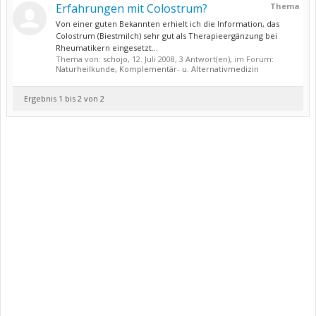
Erfahrungen mit Colostrum?
Thema
Von einer guten Bekannten erhielt ich die Information, das
Colostrum (Biestmilch) sehr gut als Therapieergänzung bei
Rheumatikern eingesetzt...
Thema von:
schojo
,
12. Juli 2008
, 3 Antwort(en), im Forum:
Naturheilkunde, Komplementär- u. Alternativmedizin
Ergebnis 1 bis 2 von 2