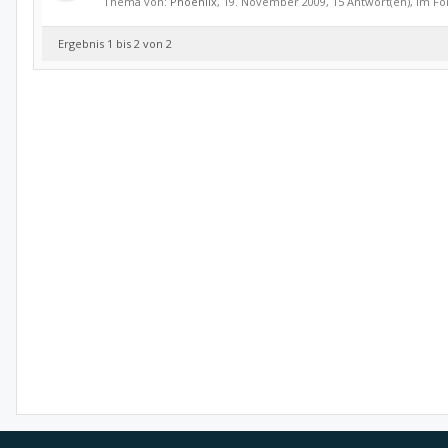
Thema von:
Phoeniix
,
19. November 2009
, 15 Antwort(en), im F
Ergebnis 1 bis 2 von 2