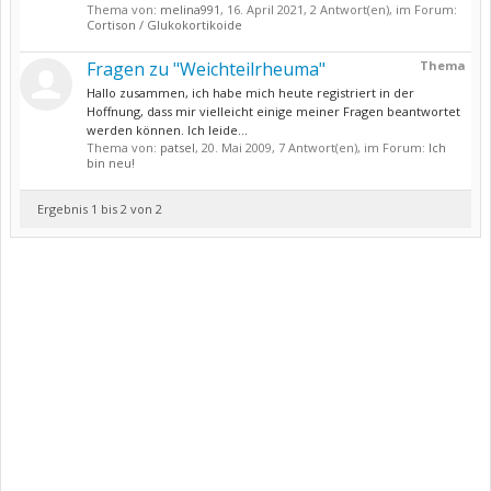
Thema von:
melina991
,
16. April 2021
, 2 Antwort(en), im Forum:
Cortison / Glukokortikoide
Fragen zu "Weichteilrheuma"
Thema
Hallo zusammen, ich habe mich heute registriert in der
Hoffnung, dass mir vielleicht einige meiner Fragen beantwortet
werden können. Ich leide...
Thema von:
patsel
,
20. Mai 2009
, 7 Antwort(en), im Forum:
Ich
bin neu!
Ergebnis 1 bis 2 von 2