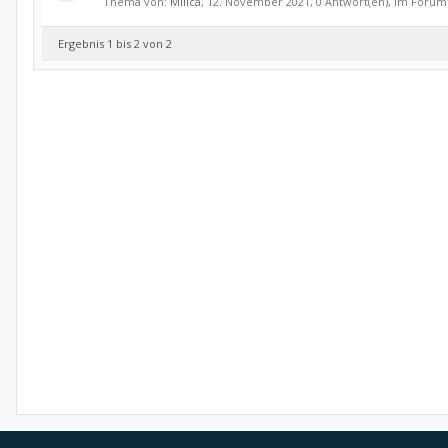
Thema von:
Milica
,
12. November 2021
, 0 Antwort(en), im Forum
Ergebnis 1 bis 2 von 2