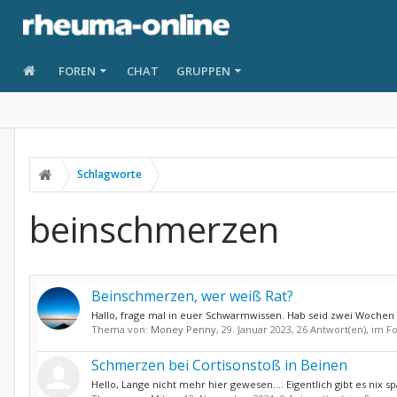
FOREN
CHAT
GRUPPEN
Schlagworte
beinschmerzen
Beinschmerzen, wer weiß Rat?
Hallo, frage mal in euer Schwarmwissen. Hab seid zwei Wochen 
Thema von:
Money Penny
,
29. Januar 2023
, 26 Antwort(en), im 
Schmerzen bei Cortisonstoß in Beinen
Hello, Lange nicht mehr hier gewesen.... Eigentlich gibt es ni