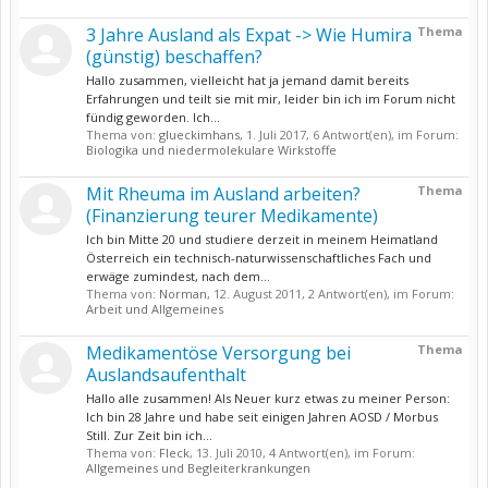
3 Jahre Ausland als Expat -> Wie Humira
Thema
(günstig) beschaffen?
Hallo zusammen, vielleicht hat ja jemand damit bereits
Erfahrungen und teilt sie mit mir, leider bin ich im Forum nicht
fündig geworden. Ich...
Thema von:
glueckimhans
,
1. Juli 2017
, 6 Antwort(en), im Forum:
Biologika und niedermolekulare Wirkstoffe
Mit Rheuma im Ausland arbeiten?
Thema
(Finanzierung teurer Medikamente)
Ich bin Mitte 20 und studiere derzeit in meinem Heimatland
Österreich ein technisch-naturwissenschaftliches Fach und
erwäge zumindest, nach dem...
Thema von:
Norman
,
12. August 2011
, 2 Antwort(en), im Forum:
Arbeit und Allgemeines
Medikamentöse Versorgung bei
Thema
Auslandsaufenthalt
Hallo alle zusammen! Als Neuer kurz etwas zu meiner Person:
Ich bin 28 Jahre und habe seit einigen Jahren AOSD / Morbus
Still. Zur Zeit bin ich...
Thema von:
Fleck
,
13. Juli 2010
, 4 Antwort(en), im Forum:
Allgemeines und Begleiterkrankungen