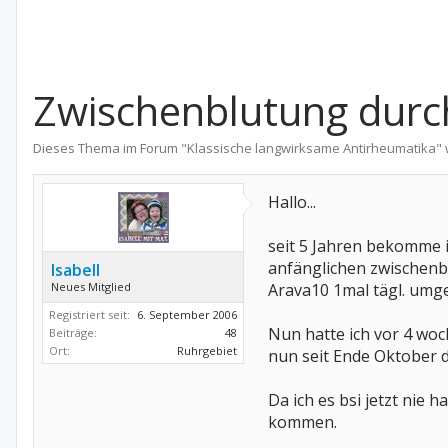
Zwischenblutung durc
Dieses Thema im Forum "
Klassische langwirksame Antirheumatika
"
Hallo...
seit 5 Jahren bekomme i
anfänglichen zwischenbl
Isabell
Neues Mitglied
Arava10 1mal tägl. umge
Registriert seit:
6. September 2006
Nun hatte ich vor 4 woch
Beiträge:
48
Ort:
Ruhrgebiet
nun seit Ende Oktober dr
Da ich es bsi jetzt nie 
kommen.