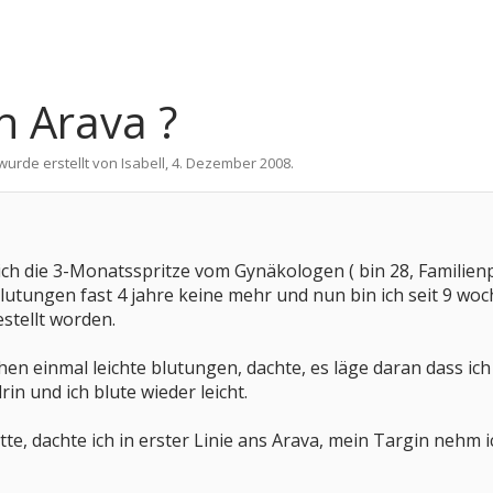
h Arava ?
 wurde erstellt von
Isabell
,
4. Dezember 2008
.
ch die 3-Monatsspritze vom Gynäkologen ( bin 28, Familienp
utungen fast 4 jahre keine mehr und nun bin ich seit 9 woc
stellt worden.
en einmal leichte blutungen, dachte, es läge daran dass ich 
in und ich blute wieder leicht.
hatte, dachte ich in erster Linie ans Arava, mein Targin nehm 