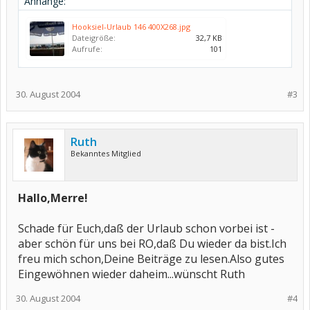
Anhänge:
Hooksiel-Urlaub 146 400X268.jpg
Dateigröße:
32,7 KB
Aufrufe:
101
30. August 2004
#3
Ruth
Bekanntes Mitglied
Hallo,Merre!
Schade für Euch,daß der Urlaub schon vorbei ist -
aber schön für uns bei RO,daß Du wieder da bist.Ich
freu mich schon,Deine Beiträge zu lesen.Also gutes
Eingewöhnen wieder daheim...wünscht Ruth
30. August 2004
#4