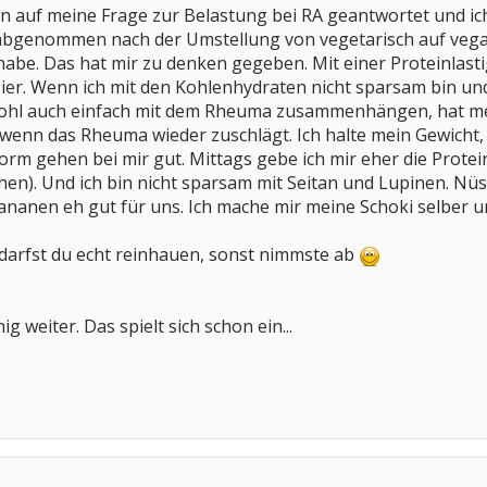
n auf meine Frage zur Belastung bei RA geantwortet und ich s
 abgenommen nach der Umstellung von vegetarisch auf vegan
abe. Das hat mir zu denken gegeben. Mit einer Proteinlast
ier. Wenn ich mit den Kohlenhydraten nicht sparsam bin un
ohl auch einfach mit dem Rheuma zusammenhängen, hat mei
wenn das Rheuma wieder zuschlägt. Ich halte mein Gewicht,
orm gehen bei mir gut. Mittags gebe ich mir eher die Protein
en). Und ich bin nicht sparsam mit Seitan und Lupinen. Nü
ananen eh gut für uns. Ich mache mir meine Schoki selber 
 darfst du echt reinhauen, sonst nimmste ab
g weiter. Das spielt sich schon ein...