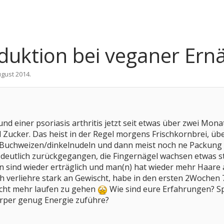
duktion bei veganer Ern
ugust 2014
.
nd einer psoriasis arthritis jetzt seit etwas über zwei Mona
 Zucker. Das heist in der Regel morgens Frischkornbrei, üb
uchweizen/dinkelnudeln und dann meist noch ne Packung Ma
ist deutlich zurückgegangen, die Fingernägel wachsen etwas 
ind wieder erträglich und man(n) hat wieder mehr Haare au
ch verliehre stark an Gewischt, habe in den ersten 2Wochen 
cht mehr laufen zu gehen
Wie sind eure Erfahrungen? Spi
örper genug Energie zuführe?