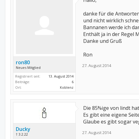
Hallo,
danke für die Antworte
und nicht wirklich schn
Bannanen werde ich dann
Enthält ja in der Regel 
Danke und Gruß
Ron
ron80
27. August 2014
Neues Mitglied
Registriert seit:
13. August 2014
Beiträge:
6
Ort:
Koblenz
Die 85%ige von lindt hat
Es gibt eine eigene Sei
Glaube es gibt sogar ve
Ducky
27. August 2014
† 3.2.22