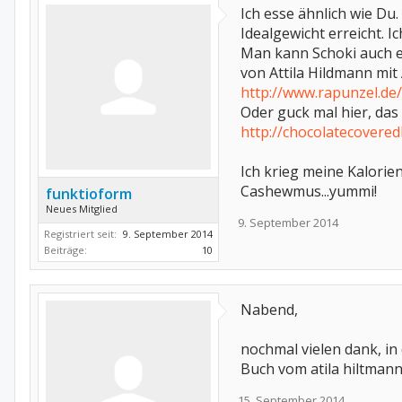
Ich esse ähnlich wie D
Idealgewicht erreicht. Ic
Man kann Schoki auch ec
von Attila Hildmann mit
http://www.rapunzel.de
Oder guck mal hier, da
http://chocolatecovered
Ich krieg meine Kalori
Cashewmus...yummi!
funktioform
Neues Mitglied
9. September 2014
Registriert seit:
9. September 2014
Beiträge:
10
Nabend,
nochmal vielen dank, i
Buch vom atila hiltmann
15. September 2014