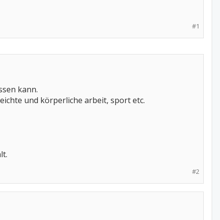
#1
ssen kann.
chte und körperliche arbeit, sport etc.
lt.
#2