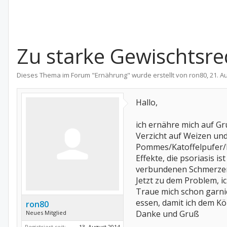
Zu starke Gewischtsre
Dieses Thema im Forum "
Ernährung
" wurde erstellt von
ron80
,
21. A
Hallo,
ich ernähre mich auf Gru
Verzicht auf Weizen und
Pommes/Katoffelpufer/B
Effekte, die psoriasis 
verbundenen Schmerzen s
Jetzt zu dem Problem, i
Traue mich schon garni
essen, damit ich dem K
ron80
Danke und Gruß
Neues Mitglied
Registriert seit:
13. August 2014