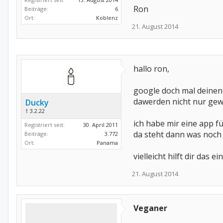
Ron
Beiträge:
6
Ort:
Koblenz
21. August 2014
hallo ron,
google doch mal deinen 
dawerden nicht nur gewi
Ducky
† 3.2.22
ich habe mir eine app f
Registriert seit:
30. April 2011
da steht dann was noch 
Beiträge:
3.772
Ort:
Panama
vielleicht hilft dir das
21. August 2014
Veganer