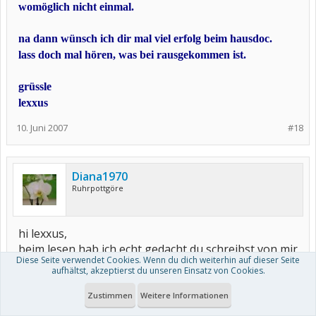
womöglich nicht einmal.
na dann wünsch ich dir mal viel erfolg beim hausdoc.
lass doch mal hören, was bei rausgekommen ist.
grüssle
lexxus
10. Juni 2007
#18
Diana1970
Ruhrpottgöre
hi lexxus,
beim lesen hab ich echt gedacht du schreibst von mir
Diese Seite verwendet Cookies. Wenn du dich weiterhin auf dieser Seite
aufhältst, akzeptierst du unseren Einsatz von Cookies.
ich bin auch eine "landkarte"
,mir schlafen häufig
auch die knie ein,aber immer nur eines,die arme und
Zustimmen
Weitere Informationen
hände wenn ich auf dem rücken liege oder wenn auf