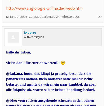
http://www.angiologie-online.de/livedo.htm
12. Januar 2006
Zuletzt bearbeitet:
24. Februar 2008
#7
lexxus
Aktives Mitglied
hallo ihr lieben,
vielen dank für eure antworten!!!
@kukana, huuu, das klingt ja gruselig, besonders die
panarteriits nodosa. mein hausarzt hatte mal die beine
betastet und meinte da wären ein paar knubbel, da aber
alle fußpulse ok. waren sah er keinen handlungsbedarf.
@bise: vom rücken ausgehende scherzen in den beinen
kenne ich eher als von oben nach unten ziehend. bei mir