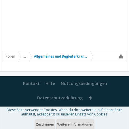
Foren
...
Allgemeines und Begleiterkrankungen
Kontakt
Hilfe
Nutzungsbedingungen
Datenschutzerklärung
Diese Seite verwendet Cookies. Wenn du dich weiterhin auf dieser Seite
Forum software by XenForo™
aufhältst, akzeptierst du unseren Einsatz von Cookies.
-
Deutsch von xenDach
Some XenForo functionality crafted by
Audentio Design
.
Theme designed by
ThemeHouse
.
Zustimmen
Weitere Informationen