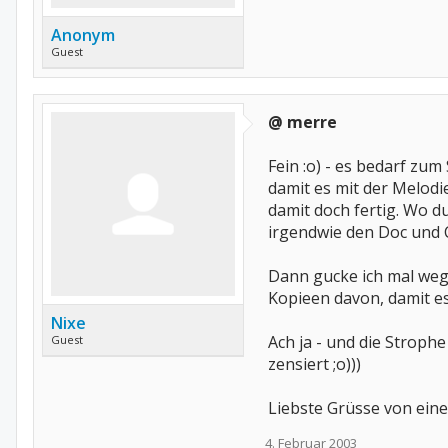
Anonym
Guest
@ merre
Fein :o) - es bedarf zu
damit es mit der Melodi
damit doch fertig. Wo d
irgendwie den Doc und C
Dann gucke ich mal weg
Kopieen davon, damit e
Nixe
Ach ja - und die Stroph
Guest
zensiert ;o)))
Liebste Grüsse von ein
4. Februar 2003