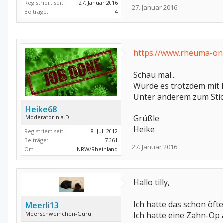
Registriert seit:
27. Januar 2016
27. Januar 2016
Beiträge:
4
https://www.rheuma-onl
Schau mal...
Würde es trotzdem mit
Unter anderem zum Stic
Heike68
Grüßle
Moderatorin a.D.
Heike
Registriert seit:
8. Juli 2012
Beiträge:
7.261
27. Januar 2016
Ort:
NRW/Rheinland
Hallo tilly,
Ich hatte das schon öft
Meerli13
Meerschweinchen-Guru
Ich hatte eine Zahn-Op