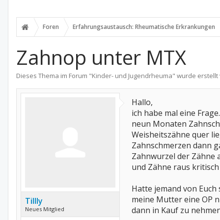
Foren
Erfahrungsaustausch: Rheumatische Erkrankungen
Zahnop unter MTX
Dieses Thema im Forum "
Kinder- und Jugendrheuma
" wurde erstell
Hallo,
ich habe mal eine Frage.
neun Monaten Zahnschm
Weisheitszähne quer li
Zahnschmerzen dann ganz
Zahnwurzel der Zähne ab
und Zähne raus kritisc
Hatte jemand von Euch 
meine Mutter eine OP n
Tillly
dann in Kauf zu nehme
Neues Mitglied