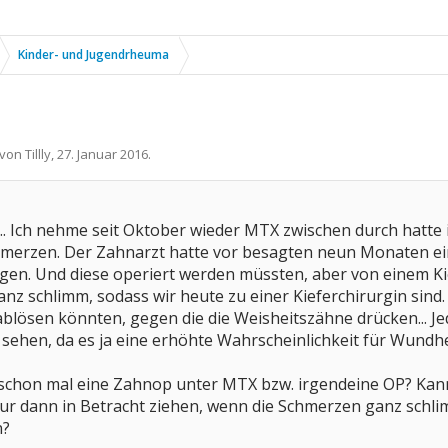
Kinder- und Jugendrheuma
t von
Tillly
,
27. Januar 2016
.
.. Ich nehme seit Oktober wieder MTX zwischen durch hatte ic
erzen. Der Zahnarzt hatte vor besagten neun Monaten ein
egen. Und diese operiert werden müssten, aber von einem Ki
 schlimm, sodass wir heute zu einer Kieferchirurgin sind. 
lösen könnten, gegen die die Weisheitszähne drücken... Jed
h sehen, da es ja eine erhöhte Wahrscheinlichkeit für Wun
schon mal eine Zahnop unter MTX bzw. irgendeine OP? Kan
ur dann in Betracht ziehen, wenn die Schmerzen ganz schli
n?